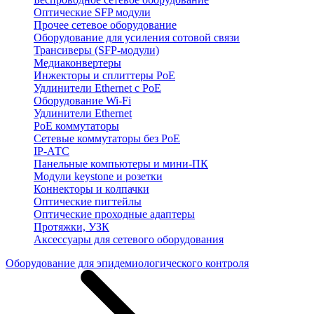
Оптические SFP модули
Прочее сетевое оборудование
Оборудование для усиления сотовой связи
Трансиверы (SFP-модули)
Медиаконвертеры
Инжекторы и сплиттеры PoE
Удлинители Ethernet с PoE
Оборудование Wi-Fi
Удлинители Ethernet
PoE коммутаторы
Сетевые коммутаторы без PoE
IP-АТС
Панельные компьютеры и мини-ПК
Модули keystone и розетки
Коннекторы и колпачки
Оптические пигтейлы
Оптические проходные адаптеры
Протяжки, УЗК
Аксессуары для сетевого оборудования
Оборудование для эпидемиологического контроля