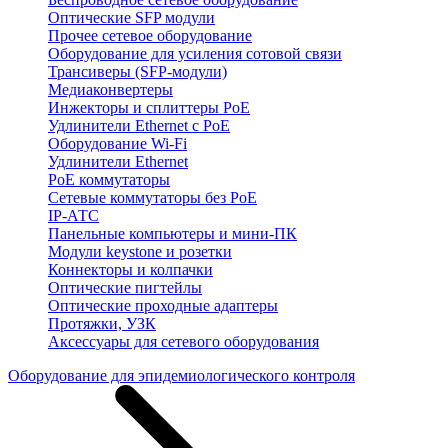
Оптические SFP модули
Прочее сетевое оборудование
Оборудование для усиления сотовой связи
Трансиверы (SFP-модули)
Медиаконвертеры
Инжекторы и сплиттеры PoE
Удлинители Ethernet с PoE
Оборудование Wi-Fi
Удлинители Ethernet
PoE коммутаторы
Сетевые коммутаторы без PoE
IP-АТС
Панельные компьютеры и мини-ПК
Модули keystone и розетки
Коннекторы и колпачки
Оптические пигтейлы
Оптические проходные адаптеры
Протяжки, УЗК
Аксессуары для сетевого оборудования
Оборудование для эпидемиологического контроля