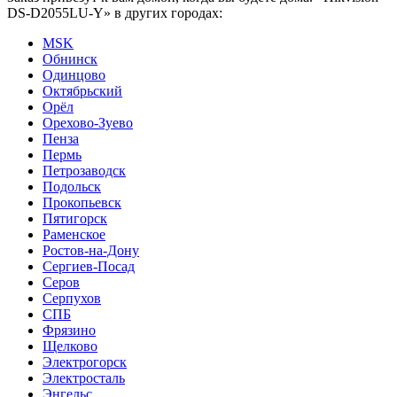
DS-D2055LU-Y» в других городах:
MSK
Обнинск
Одинцово
Октябрьский
Орёл
Орехово-Зуево
Пенза
Пермь
Петрозаводск
Подольск
Прокопьевск
Пятигорск
Раменское
Ростов-на-Дону
Сергиев-Посад
Серов
Серпухов
СПБ
Фрязино
Щелково
Электрогорск
Электросталь
Энгельс