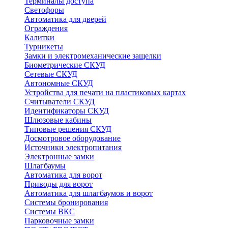
Терминалы доступа
Светофоры
Автоматика для дверей
Ограждения
Калитки
Турникеты
Замки и электромеханические защелки
Биометрические СКУД
Сетевые СКУД
Автономные СКУД
Устройства для печати на пластиковых картах
Считыватели СКУД
Идентификаторы СКУД
Шлюзовые кабины
Типовые решения СКУД
Досмотровое оборудование
Источники электропитания
Электронные замки
Шлагбаумы
Автоматика для ворот
Приводы для ворот
Автоматика для шлагбаумов и ворот
Системы бронирования
Системы ВКС
Парковочные замки