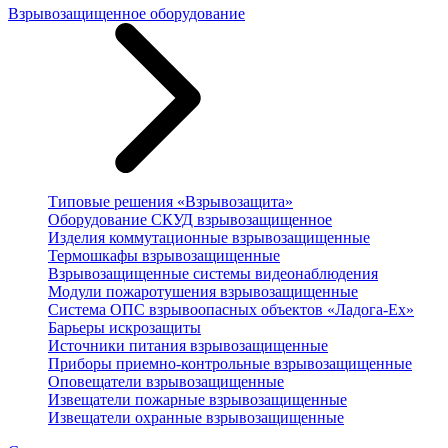
Взрывозащищенное оборудование
Типовые решения «Взрывозащита»
Оборудование СКУД взрывозащищенное
Изделия коммутационные взрывозащищенные
Термошкафы взрывозащищенные
Взрывозащищенные системы видеонаблюдения
Модули пожаротушения взрывозащищенные
Система ОПС взрывоопасных объектов «Ладога-Ex»
Барьеры искрозащиты
Источники питания взрывозащищенные
Приборы приемно-контрольные взрывозащищенные
Оповещатели взрывозащищенные
Извещатели пожарные взрывозащищенные
Извещатели охранные взрывозащищенные