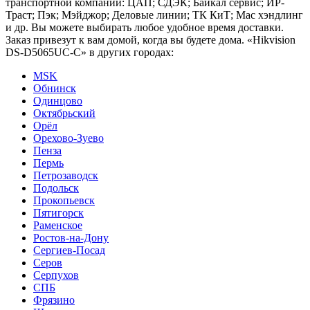
транспортной компании: ЦАП; СДЭК; Байкал сервис; ИР-
Траст; Пэк; Мэйджор; Деловые линии; ТК КиТ; Мас хэндлинг
и др. Вы можете выбирать любое удобное время доставки.
Заказ привезут к вам домой, когда вы будете дома. «Hikvision
DS-D5065UC-C» в других городах:
MSK
Обнинск
Одинцово
Октябрьский
Орёл
Орехово-Зуево
Пенза
Пермь
Петрозаводск
Подольск
Прокопьевск
Пятигорск
Раменское
Ростов-на-Дону
Сергиев-Посад
Серов
Серпухов
СПБ
Фрязино