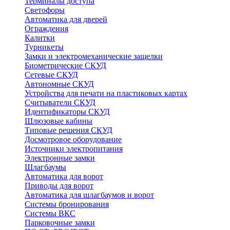
Терминалы доступа
Светофоры
Автоматика для дверей
Ограждения
Калитки
Турникеты
Замки и электромеханические защелки
Биометрические СКУД
Сетевые СКУД
Автономные СКУД
Устройства для печати на пластиковых картах
Считыватели СКУД
Идентификаторы СКУД
Шлюзовые кабины
Типовые решения СКУД
Досмотровое оборудование
Источники электропитания
Электронные замки
Шлагбаумы
Автоматика для ворот
Приводы для ворот
Автоматика для шлагбаумов и ворот
Системы бронирования
Системы ВКС
Парковочные замки