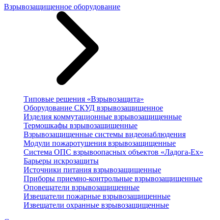
Взрывозащищенное оборудование
Типовые решения «Взрывозащита»
Оборудование СКУД взрывозащищенное
Изделия коммутационные взрывозащищенные
Термошкафы взрывозащищенные
Взрывозащищенные системы видеонаблюдения
Модули пожаротушения взрывозащищенные
Система ОПС взрывоопасных объектов «Ладога-Ex»
Барьеры искрозащиты
Источники питания взрывозащищенные
Приборы приемно-контрольные взрывозащищенные
Оповещатели взрывозащищенные
Извещатели пожарные взрывозащищенные
Извещатели охранные взрывозащищенные