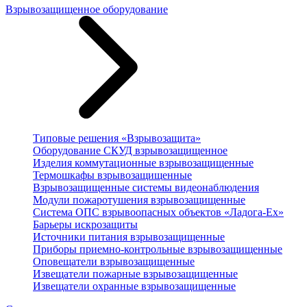
Взрывозащищенное оборудование
Типовые решения «Взрывозащита»
Оборудование СКУД взрывозащищенное
Изделия коммутационные взрывозащищенные
Термошкафы взрывозащищенные
Взрывозащищенные системы видеонаблюдения
Модули пожаротушения взрывозащищенные
Система ОПС взрывоопасных объектов «Ладога-Ex»
Барьеры искрозащиты
Источники питания взрывозащищенные
Приборы приемно-контрольные взрывозащищенные
Оповещатели взрывозащищенные
Извещатели пожарные взрывозащищенные
Извещатели охранные взрывозащищенные