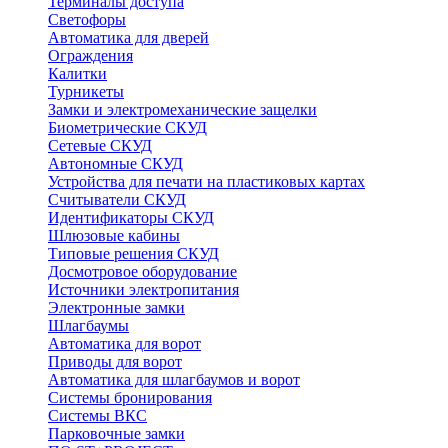
Терминалы доступа
Светофоры
Автоматика для дверей
Ограждения
Калитки
Турникеты
Замки и электромеханические защелки
Биометрические СКУД
Сетевые СКУД
Автономные СКУД
Устройства для печати на пластиковых картах
Считыватели СКУД
Идентификаторы СКУД
Шлюзовые кабины
Типовые решения СКУД
Досмотровое оборудование
Источники электропитания
Электронные замки
Шлагбаумы
Автоматика для ворот
Приводы для ворот
Автоматика для шлагбаумов и ворот
Системы бронирования
Системы ВКС
Парковочные замки