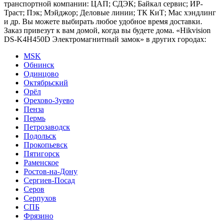
транспортной компании: ЦАП; СДЭК; Байкал сервис; ИР-
Траст; Пэк; Мэйджор; Деловые линии; ТК КиТ; Мас хэндлинг
и др. Вы можете выбирать любое удобное время доставки.
Заказ привезут к вам домой, когда вы будете дома. «Hikvision
DS-K4H450D Электромагнитный замок» в других городах:
MSK
Обнинск
Одинцово
Октябрьский
Орёл
Орехово-Зуево
Пенза
Пермь
Петрозаводск
Подольск
Прокопьевск
Пятигорск
Раменское
Ростов-на-Дону
Сергиев-Посад
Серов
Серпухов
СПБ
Фрязино