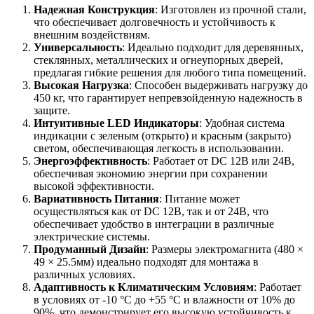
Надежная Конструкция
: Изготовлен из прочной стали,
что обеспечивает долговечность и устойчивость к
внешним воздействиям.
Универсальность
: Идеально подходит для деревянных,
стеклянных, металлических и огнеупорных дверей,
предлагая гибкие решения для любого типа помещений.
Высокая Нагрузка
: Способен выдерживать нагрузку до
450 кг, что гарантирует непревзойденную надежность в
защите.
Интуитивные LED Индикаторы
: Удобная система
индикации с зеленым (открыто) и красным (закрыто)
светом, обеспечивающая легкость в использовании.
Энергоэффективность
: Работает от DC 12В или 24В,
обеспечивая экономию энергии при сохранении
высокой эффективности.
Вариативность Питания
: Питание может
осуществляться как от DC 12В, так и от 24В, что
обеспечивает удобство в интеграции в различные
электрические системы.
Продуманный Дизайн
: Размеры электромагнита (480 ×
49 × 25.5мм) идеально подходят для монтажа в
различных условиях.
Адаптивность к Климатическим Условиям
: Работает
в условиях от -10 °C до +55 °C и влажности от 10% до
90%, что демонстрирует его высокую устойчивость к