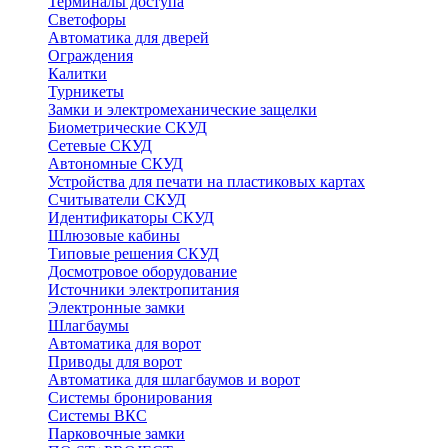
Терминалы доступа
Светофоры
Автоматика для дверей
Ограждения
Калитки
Турникеты
Замки и электромеханические защелки
Биометрические СКУД
Сетевые СКУД
Автономные СКУД
Устройства для печати на пластиковых картах
Считыватели СКУД
Идентификаторы СКУД
Шлюзовые кабины
Типовые решения СКУД
Досмотровое оборудование
Источники электропитания
Электронные замки
Шлагбаумы
Автоматика для ворот
Приводы для ворот
Автоматика для шлагбаумов и ворот
Системы бронирования
Системы ВКС
Парковочные замки