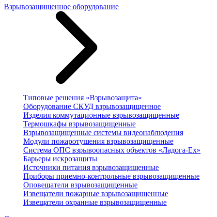
Взрывозащищенное оборудование
Типовые решения «Взрывозащита»
Оборудование СКУД взрывозащищенное
Изделия коммутационные взрывозащищенные
Термошкафы взрывозащищенные
Взрывозащищенные системы видеонаблюдения
Модули пожаротушения взрывозащищенные
Система ОПС взрывоопасных объектов «Ладога-Ex»
Барьеры искрозащиты
Источники питания взрывозащищенные
Приборы приемно-контрольные взрывозащищенные
Оповещатели взрывозащищенные
Извещатели пожарные взрывозащищенные
Извещатели охранные взрывозащищенные