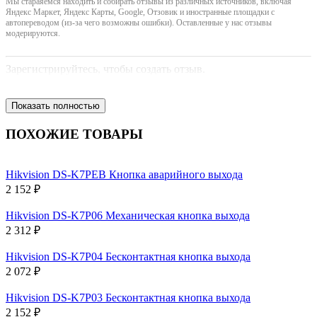
Мы стараяемся находить и собирать отзывы из различных источников, включая
Яндекс Маркет, Яндекс Карты, Google, Отзовик и иностранные площадки с
автопереводом (из-за чего возможны ошибки). Оставленные у нас отзывы
модерируются.
Зарегистрируйтесь, чтобы создать отзыв.
Показать полностью
ПОХОЖИЕ ТОВАРЫ
Hikvision DS-K7PEB Кнопка аварийного выхода
2 152 ₽
Hikvision DS-K7P06 Механическая кнопка выхода
2 312 ₽
Hikvision DS-K7P04 Бесконтактная кнопка выхода
2 072 ₽
Hikvision DS-K7P03 Бесконтактная кнопка выхода
2 152 ₽