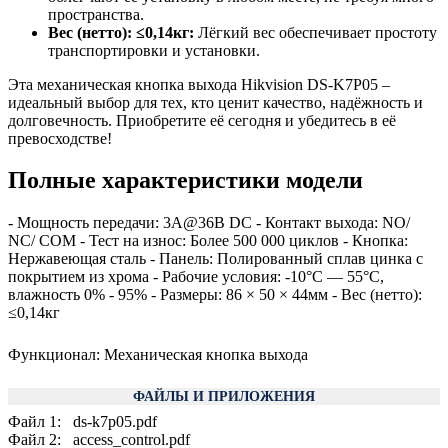
пространства.
Вес (нетто): ≤0,14кг:
Лёгкий вес обеспечивает простоту
транспортировки и установки.
Эта механическая кнопка выхода Hikvision DS-K7P05 –
идеальный выбор для тех, кто ценит качество, надёжность и
долговечность. Приобретите её сегодня и убедитесь в её
превосходстве!
Полные характеристики модели
- Мощность передачи: 3А@36В DC - Контакт выхода: NO/
NC/ COM - Тест на износ: Более 500 000 циклов - Кнопка:
Нержавеющая сталь - Панель: Полированный сплав цинка с
покрытием из хрома - Рабочие условия: -10°С — 55°С,
влажность 0% - 95% - Размеры: 86 × 50 × 44мм - Вес (нетто):
≤0,14кг
Функционал
:
Механическая кнопка выхода
ФАЙЛЫ И ПРИЛОЖЕНИЯ
Файл 1
:
ds-k7p05.pdf
Файл 2
:
access_control.pdf