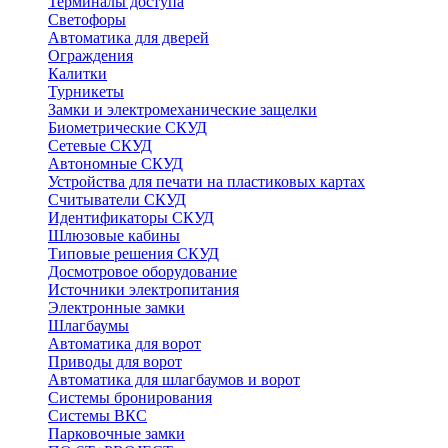
Терминалы доступа
Светофоры
Автоматика для дверей
Ограждения
Калитки
Турникеты
Замки и электромеханические защелки
Биометрические СКУД
Сетевые СКУД
Автономные СКУД
Устройства для печати на пластиковых картах
Считыватели СКУД
Идентификаторы СКУД
Шлюзовые кабины
Типовые решения СКУД
Досмотровое оборудование
Источники электропитания
Электронные замки
Шлагбаумы
Автоматика для ворот
Приводы для ворот
Автоматика для шлагбаумов и ворот
Системы бронирования
Системы ВКС
Парковочные замки