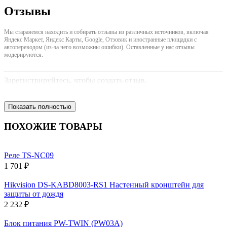
Отзывы
Мы стараяемся находить и собирать отзывы из различных источников, включая
Яндекс Маркет, Яндекс Карты, Google, Отзовик и иностранные площадки с
автопереводом (из-за чего возможны ошибки). Оставленные у нас отзывы
модерируются.
Зарегистрируйтесь, чтобы создать отзыв.
Показать полностью
ПОХОЖИЕ ТОВАРЫ
Реле TS-NC09
1 701 ₽
Hikvision DS-KABD8003-RS1 Настенный кронштейн для
защиты от дождя
2 232 ₽
Блок питания PW-TWIN (PW03A)