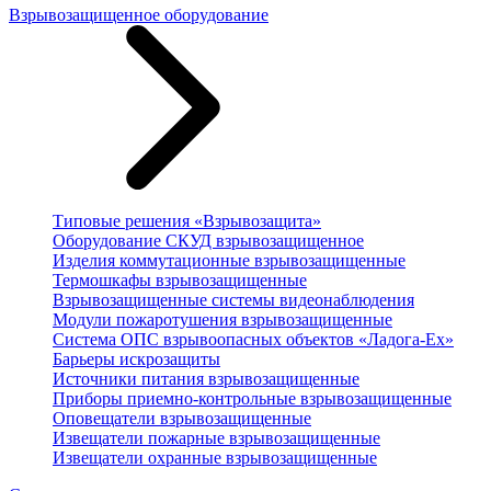
Взрывозащищенное оборудование
Типовые решения «Взрывозащита»
Оборудование СКУД взрывозащищенное
Изделия коммутационные взрывозащищенные
Термошкафы взрывозащищенные
Взрывозащищенные системы видеонаблюдения
Модули пожаротушения взрывозащищенные
Система ОПС взрывоопасных объектов «Ладога-Ex»
Барьеры искрозащиты
Источники питания взрывозащищенные
Приборы приемно-контрольные взрывозащищенные
Оповещатели взрывозащищенные
Извещатели пожарные взрывозащищенные
Извещатели охранные взрывозащищенные