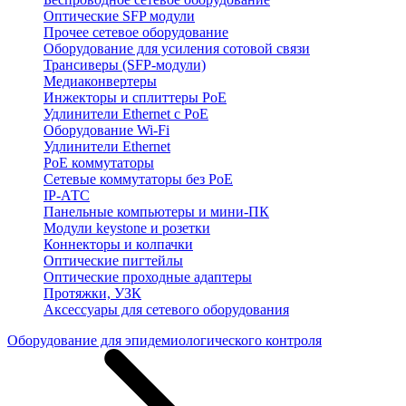
Оптические SFP модули
Прочее сетевое оборудование
Оборудование для усиления сотовой связи
Трансиверы (SFP-модули)
Медиаконвертеры
Инжекторы и сплиттеры PoE
Удлинители Ethernet с PoE
Оборудование Wi-Fi
Удлинители Ethernet
PoE коммутаторы
Сетевые коммутаторы без PoE
IP-АТС
Панельные компьютеры и мини-ПК
Модули keystone и розетки
Коннекторы и колпачки
Оптические пигтейлы
Оптические проходные адаптеры
Протяжки, УЗК
Аксессуары для сетевого оборудования
Оборудование для эпидемиологического контроля