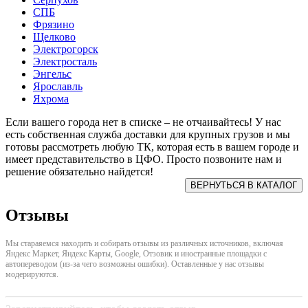
СПБ
Фрязино
Щелково
Электрогорск
Электросталь
Энгельс
Ярославль
Яхрома
Если вашего города нет в списке – не отчаивайтесь! У нас
есть собственная служба доставки для крупных грузов и мы
готовы рассмотреть любую ТК, которая есть в вашем городе и
имеет представительство в ЦФО. Просто позвоните нам и
решение обязательно найдется!
Отзывы
Мы стараяемся находить и собирать отзывы из различных источников, включая
Яндекс Маркет, Яндекс Карты, Google, Отзовик и иностранные площадки с
автопереводом (из-за чего возможны ошибки). Оставленные у нас отзывы
модерируются.