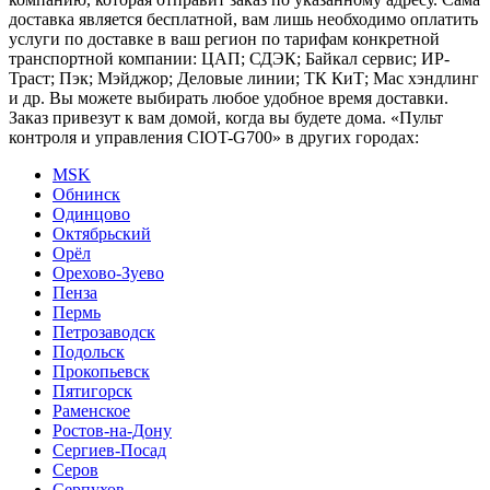
доставка является бесплатной, вам лишь необходимо оплатить
услуги по доставке в ваш регион по тарифам конкретной
транспортной компании: ЦАП; СДЭК; Байкал сервис; ИР-
Траст; Пэк; Мэйджор; Деловые линии; ТК КиТ; Мас хэндлинг
и др. Вы можете выбирать любое удобное время доставки.
Заказ привезут к вам домой, когда вы будете дома. «Пульт
контроля и управления CIOT-G700» в других городах:
MSK
Обнинск
Одинцово
Октябрьский
Орёл
Орехово-Зуево
Пенза
Пермь
Петрозаводск
Подольск
Прокопьевск
Пятигорск
Раменское
Ростов-на-Дону
Сергиев-Посад
Серов
Серпухов