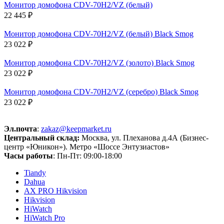
Монитор домофона CDV-70H2/VZ (белый)
22 445 ₽
Монитор домофона CDV-70H2/VZ (белый) Black Smog
23 022 ₽
Монитор домофона CDV-70H2/VZ (золото) Black Smog
23 022 ₽
Монитор домофона CDV-70H2/VZ (серебро) Black Smog
23 022 ₽
Эл.почта
:
zakaz@keepmarket.ru
Центральный склад:
Москва, ул. Плеханова д.4А (Бизнес-
центр «Юникон»). Метро «Шоссе Энтузиастов»
Часы работы
: Пн-Пт: 09:00-18:00
Tiandy
Dahua
AX PRO Hikvision
Hikvision
HiWatch
HiWatch Pro