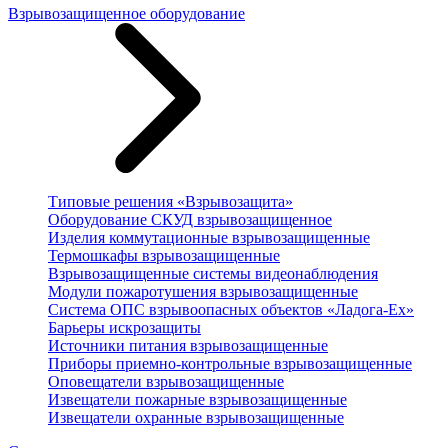
Взрывозащищенное оборудование
Типовые решения «Взрывозащита»
Оборудование СКУД взрывозащищенное
Изделия коммутационные взрывозащищенные
Термошкафы взрывозащищенные
Взрывозащищенные системы видеонаблюдения
Модули пожаротушения взрывозащищенные
Система ОПС взрывоопасных объектов «Ладога-Ex»
Барьеры искрозащиты
Источники питания взрывозащищенные
Приборы приемно-контрольные взрывозащищенные
Оповещатели взрывозащищенные
Извещатели пожарные взрывозащищенные
Извещатели охранные взрывозащищенные