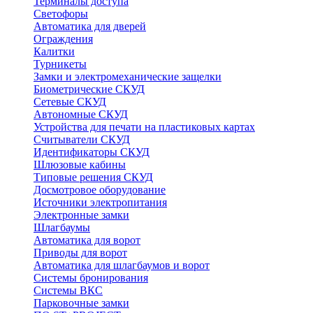
Терминалы доступа
Светофоры
Автоматика для дверей
Ограждения
Калитки
Турникеты
Замки и электромеханические защелки
Биометрические СКУД
Сетевые СКУД
Автономные СКУД
Устройства для печати на пластиковых картах
Считыватели СКУД
Идентификаторы СКУД
Шлюзовые кабины
Типовые решения СКУД
Досмотровое оборудование
Источники электропитания
Электронные замки
Шлагбаумы
Автоматика для ворот
Приводы для ворот
Автоматика для шлагбаумов и ворот
Системы бронирования
Системы ВКС
Парковочные замки