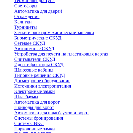
Терминалы доступа
Светофоры
Автоматика для дверей
Ограждения
Калитки
Турникеты
Замки и электромеханические защелки
Биометрические СКУД
Сетевые СКУД
Автономные СКУД
Устройства для печати на пластиковых картах
Считыватели СКУД
Идентификаторы СКУД
Шлюзовые кабины
Типовые решения СКУД
Досмотровое оборудование
Источники электропитания
Электронные замки
Шлагбаумы
Автоматика для ворот
Приводы для ворот
Автоматика для шлагбаумов и ворот
Системы бронирования
Системы ВКС
Парковочные замки