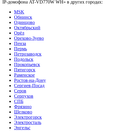
IP-домофона AT-VD770W WH» в других городах:
MSK
Обнинск
Одинцово
Октябрьский
Орёл
Орехово-Зуево
Пенза
Пермь
Петрозаводск
Подольск
Прокопьевск
Пятигорск
Раменское
Ростов-на-Дону
Сергиев-Посад
Серов
Серпухов
СПБ
Фрязино
Щелково
Электрогорск
Электросталь
Энгельс