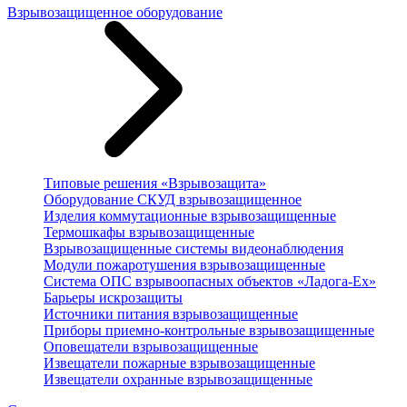
Взрывозащищенное оборудование
Типовые решения «Взрывозащита»
Оборудование СКУД взрывозащищенное
Изделия коммутационные взрывозащищенные
Термошкафы взрывозащищенные
Взрывозащищенные системы видеонаблюдения
Модули пожаротушения взрывозащищенные
Система ОПС взрывоопасных объектов «Ладога-Ex»
Барьеры искрозащиты
Источники питания взрывозащищенные
Приборы приемно-контрольные взрывозащищенные
Оповещатели взрывозащищенные
Извещатели пожарные взрывозащищенные
Извещатели охранные взрывозащищенные