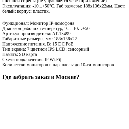
внешней сирены (не управляется через приложение).
Эксплуатация: -10...+50°С. Габ.размеры: 188х136х22мм. Цвет:
белый; корпус: пластик.
Функционал
:
Монитор IP-домофона
Диапазон рабочих температур, °С
:
-10…+50
Артикул производителя
:
AT-13499
Габаритные размеры, мм
:
188х136х22
Напряжение питания, В
:
15 DC|PoE|
Тип экрана
:
7 цветной IPS LCD; сенсорный
Память
:
SD карта
Схема подключения
:
IP|Wi-Fi|
Количество мониторов в параллель
:
до 10-ти мониторов
Где забрать заказ в Москве?