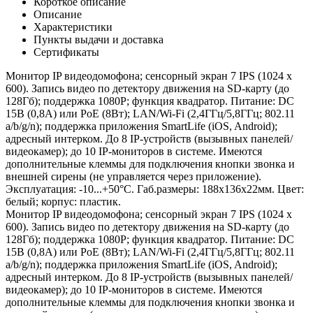
Короткое описание
Описание
Характеристики
Пункты выдачи и доставка
Сертификаты
Монитор IP видеодомофона; сенсорный экран 7 IPS (1024 х
600). Запись видео по детектору движения на SD-карту (до
128Гб); поддержка 1080P; функция квадратор. Питание: DC
15В (0,8А) или PoE (8Вт); LAN/Wi-Fi (2,4ГГц/5,8ГГц; 802.11
a/b/g/n); поддержка приложения SmartLife (iOS, Android);
адресный интерком. До 8 IP-устройств (вызывных панелей/
видеокамер); до 10 IP-мониторов в системе. Имеются
дополнительные клеммы для подключения кнопки звонка и
внешней сирены (не управляется через приложение).
Эксплуатация: -10...+50°С. Габ.размеры: 188х136х22мм. Цвет:
белый; корпус: пластик.
Монитор IP видеодомофона; сенсорный экран 7 IPS (1024 х
600). Запись видео по детектору движения на SD-карту (до
128Гб); поддержка 1080P; функция квадратор. Питание: DC
15В (0,8А) или PoE (8Вт); LAN/Wi-Fi (2,4ГГц/5,8ГГц; 802.11
a/b/g/n); поддержка приложения SmartLife (iOS, Android);
адресный интерком. До 8 IP-устройств (вызывных панелей/
видеокамер); до 10 IP-мониторов в системе. Имеются
дополнительные клеммы для подключения кнопки звонка и