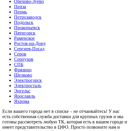
Орехово-Зуево
Пенза
Пермь
Петрозаводск
Подольск
Прокопьевск
Пятигорск
Раменское
Ростов-на-Дону
Сергиев-Посад
Серов
Серпухов
СПБ
Фрязино
Щелково
Электрогорск
Электросталь
Энгельс
Ярославль
Яхрома
Если вашего города нет в списке – не отчаивайтесь! У нас
есть собственная служба доставки для крупных грузов и мы
готовы рассмотреть любую ТК, которая есть в вашем городе и
имеет представительство в ЦФО. Просто позвоните нам и