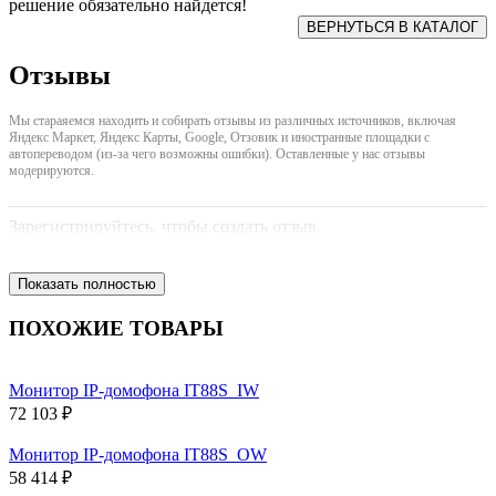
решение обязательно найдется!
Отзывы
Мы стараяемся находить и собирать отзывы из различных источников, включая
Яндекс Маркет, Яндекс Карты, Google, Отзовик и иностранные площадки с
автопереводом (из-за чего возможны ошибки). Оставленные у нас отзывы
модерируются.
Зарегистрируйтесь, чтобы создать отзыв.
Показать полностью
ПОХОЖИЕ ТОВАРЫ
Монитор IP-домофона IT88S_IW
72 103 ₽
Монитор IP-домофона IT88S_OW
58 414 ₽