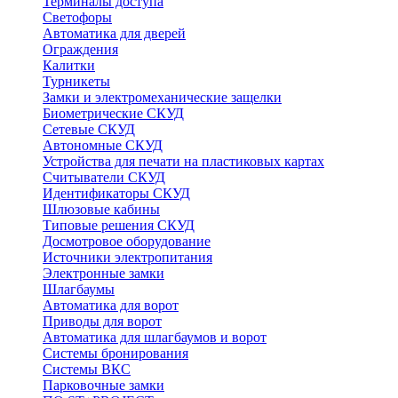
Терминалы доступа
Светофоры
Автоматика для дверей
Ограждения
Калитки
Турникеты
Замки и электромеханические защелки
Биометрические СКУД
Сетевые СКУД
Автономные СКУД
Устройства для печати на пластиковых картах
Считыватели СКУД
Идентификаторы СКУД
Шлюзовые кабины
Типовые решения СКУД
Досмотровое оборудование
Источники электропитания
Электронные замки
Шлагбаумы
Автоматика для ворот
Приводы для ворот
Автоматика для шлагбаумов и ворот
Системы бронирования
Системы ВКС
Парковочные замки