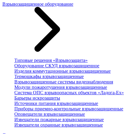
Взрывозащищенное оборудование
Типовые решения «Взрывозащита»
Оборудование СКУД взрывозащищенное
Изделия коммутационные взрывозащищенные
Термошкафы взрывозащищенные
Взрывозащищенные системы видеонаблюдения
Модули пожаротушения взрывозащищенные
Система ОПС взрывоопасных объектов «Ладога-Ex»
Барьеры искрозащиты
Источники питания взрывозащищенные
Приборы приемно-контрольные взрывозащищенные
Оповещатели взрывозащищенные
Извещатели пожарные взрывозащищенные
Извещатели охранные взрывозащищенные