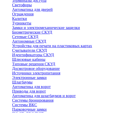
Терминалы доступа
Светофоры
Автоматика для дверей
Ограждения
Калитки
Турникеты
Замки и электромеханические защелки
Биометрические СКУД
Сетевые СКУД
Автономные СКУД
Устройства для печати на пластиковых картах
Считыватели СКУД
Идентификаторы СКУД
Шлюзовые кабины
Типовые решения СКУД
Досмотровое оборудование
Источники электропитания
Электронные замки
Шлагбаумы
Автоматика для ворот
Приводы для ворот
Автоматика для шлагбаумов и ворот
Системы бронирования
Системы ВКС
Парковочные замки