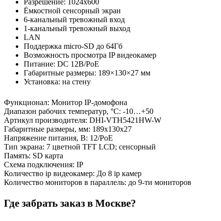
Разрешение: 1024x600
Ёмкостной сенсорный экран
6-канальный тревожный вход
1-канальный тревожный выход
LAN
Поддержка micro-SD до 64Гб
Возможность просмотра IP видеокамер
Питание: DC 12В/PoE
Габаритные размеры: 189×130×27 мм
Установка: на стену
Функционал
:
Монитор IP-домофона
Диапазон рабочих температур, °С
:
-10…+50
Артикул производителя
:
DHI-VTH5421HW-W
Габаритные размеры, мм
:
189х130х27
Напряжение питания, В
:
12/PoE
Тип экрана
:
7 цветной TFT LCD; сенсорный
Память
:
SD карта
Схема подключения
:
IP
Количество ip видеокамер
:
До 8 ip камер
Количество мониторов в параллель
:
до 9-ти мониторов
Где забрать заказ в Москве?