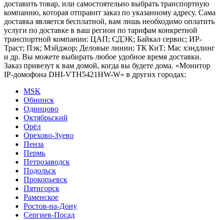
доставить товар, или самостоятельно выбрать транспортную
компанию, которая отправит заказ по указанному адресу. Сама
доставка является бесплатной, вам лишь необходимо оплатить
услуги по доставке в ваш регион по тарифам конкретной
транспортной компании: ЦАП; СДЭК; Байкал сервис; ИР-
Траст; Пэк; Мэйджор; Деловые линии; ТК КиТ; Мас хэндлинг
и др. Вы можете выбирать любое удобное время доставки.
Заказ привезут к вам домой, когда вы будете дома. «Монитор
IP-домофона DHI-VTH5421HW-W» в других городах:
MSK
Обнинск
Одинцово
Октябрьский
Орёл
Орехово-Зуево
Пенза
Пермь
Петрозаводск
Подольск
Прокопьевск
Пятигорск
Раменское
Ростов-на-Дону
Сергиев-Посад