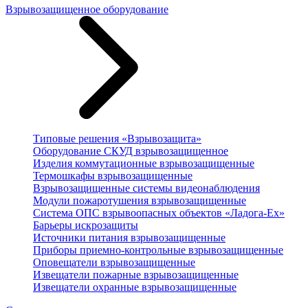
Взрывозащищенное оборудование
Типовые решения «Взрывозащита»
Оборудование СКУД взрывозащищенное
Изделия коммутационные взрывозащищенные
Термошкафы взрывозащищенные
Взрывозащищенные системы видеонаблюдения
Модули пожаротушения взрывозащищенные
Система ОПС взрывоопасных объектов «Ладога-Ex»
Барьеры искрозащиты
Источники питания взрывозащищенные
Приборы приемно-контрольные взрывозащищенные
Оповещатели взрывозащищенные
Извещатели пожарные взрывозащищенные
Извещатели охранные взрывозащищенные