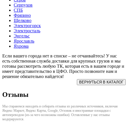
Серпухов
СПБ
Фрязино
Щелково
Электрогорск
Электросталь
Энгельс
Ярославль
Яхрома
Если вашего города нет в списке – не отчаивайтесь! У нас
есть собственная служба доставки для крупных грузов и мы
готовы рассмотреть любую ТК, которая есть в вашем городе и
имеет представительство в ЦФО. Просто позвоните нам и
решение обязательно найдется!
Отзывы
Мы стараяемся находить и собирать отзывы из различных источников, включая
Яндекс Маркет, Яндекс Карты, Google, Отзовик и иностранные площадки с
автопереводом (из-за чего возможны ошибки). Оставленные у нас отзывы
модерируются.