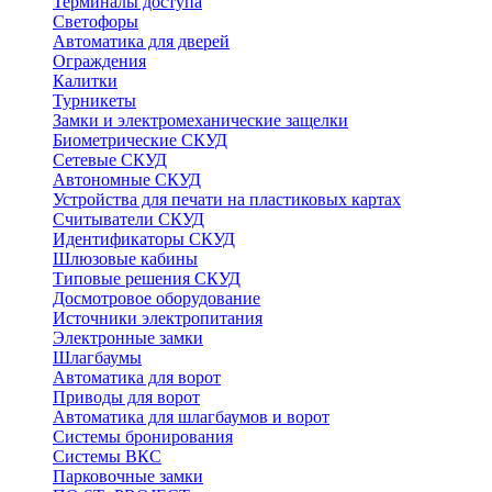
Терминалы доступа
Светофоры
Автоматика для дверей
Ограждения
Калитки
Турникеты
Замки и электромеханические защелки
Биометрические СКУД
Сетевые СКУД
Автономные СКУД
Устройства для печати на пластиковых картах
Считыватели СКУД
Идентификаторы СКУД
Шлюзовые кабины
Типовые решения СКУД
Досмотровое оборудование
Источники электропитания
Электронные замки
Шлагбаумы
Автоматика для ворот
Приводы для ворот
Автоматика для шлагбаумов и ворот
Системы бронирования
Системы ВКС
Парковочные замки