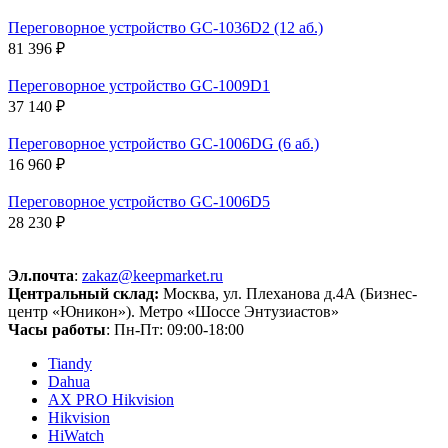
Переговорное устройство GC-1036D2 (12 аб.)
81 396 ₽
Переговорное устройство GC-1009D1
37 140 ₽
Переговорное устройство GC-1006DG (6 аб.)
16 960 ₽
Переговорное устройство GC-1006D5
28 230 ₽
Эл.почта
:
zakaz@keepmarket.ru
Центральный склад:
Москва, ул. Плеханова д.4А (Бизнес-
центр «Юникон»). Метро «Шоссе Энтузиастов»
Часы работы
: Пн-Пт: 09:00-18:00
Tiandy
Dahua
AX PRO Hikvision
Hikvision
HiWatch