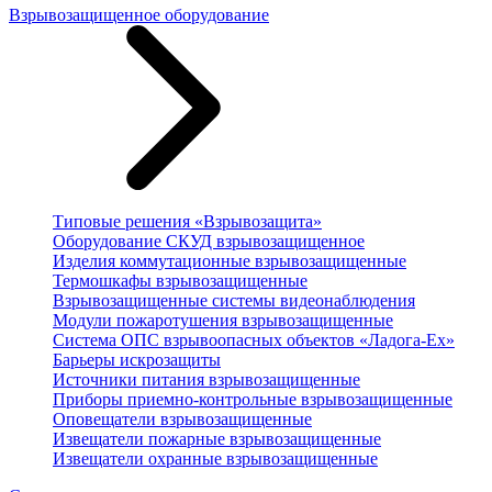
Взрывозащищенное оборудование
Типовые решения «Взрывозащита»
Оборудование СКУД взрывозащищенное
Изделия коммутационные взрывозащищенные
Термошкафы взрывозащищенные
Взрывозащищенные системы видеонаблюдения
Модули пожаротушения взрывозащищенные
Система ОПС взрывоопасных объектов «Ладога-Ex»
Барьеры искрозащиты
Источники питания взрывозащищенные
Приборы приемно-контрольные взрывозащищенные
Оповещатели взрывозащищенные
Извещатели пожарные взрывозащищенные
Извещатели охранные взрывозащищенные