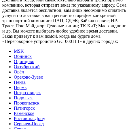
компанию, которая отправит заказ по указанному адресу. Сама
доставка является бесплатной, вам лишь необходимо оплатить
услуги по доставке в ваш регион по тарифам конкретной
транспортной компании: ЦАП; СДЭК; Байкал сервис; ИР-
Траст; Пэк; Мэйджор; Деловые линии; ТК КиТ; Мас хэндлинг
и др. Вы можете выбирать любое удобное время доставки.
Заказ привезут к вам домой, когда вы будете дома.
«Переговорное устройство GC-0001T1» в других городах:
MSK
Обнинск
Одинцово
Октябрьский
Орёл
Орехово-Зуево
Пенза
Пермь
Петрозаводск
Подольск
Прокопьевск
Пятигорск
Раменское
Ростов-на-Дону
Сергиев-Посад
Серов