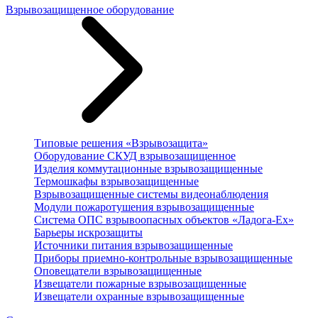
Взрывозащищенное оборудование
Типовые решения «Взрывозащита»
Оборудование СКУД взрывозащищенное
Изделия коммутационные взрывозащищенные
Термошкафы взрывозащищенные
Взрывозащищенные системы видеонаблюдения
Модули пожаротушения взрывозащищенные
Система ОПС взрывоопасных объектов «Ладога-Ex»
Барьеры искрозащиты
Источники питания взрывозащищенные
Приборы приемно-контрольные взрывозащищенные
Оповещатели взрывозащищенные
Извещатели пожарные взрывозащищенные
Извещатели охранные взрывозащищенные