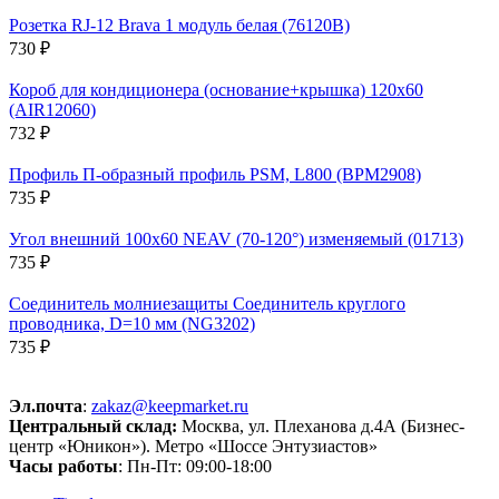
Розетка RJ-12 Brava 1 модуль белая (76120B)
730 ₽
Короб для кондиционера (основание+крышка) 120х60
(AIR12060)
732 ₽
Профиль П-образный профиль PSM, L800 (BPM2908)
735 ₽
Угол внешний 100х60 NEAV (70-120°) изменяемый (01713)
735 ₽
Соединитель молниезащиты Соединитель круглого
проводника, D=10 мм (NG3202)
735 ₽
Эл.почта
:
zakaz@keepmarket.ru
Центральный склад:
Москва, ул. Плеханова д.4А (Бизнес-
центр «Юникон»). Метро «Шоссе Энтузиастов»
Часы работы
: Пн-Пт: 09:00-18:00