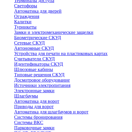
Терминалы доступа
Светофоры
Автоматика для дверей
Ограждения
Калитки
Турникеты
Замки и электромеханические защелки
Биометрические СКУД
Сетевые СКУД
Автономные СКУД
Устройства для печати на пластиковых картах
Считыватели СКУД
Идентификаторы СКУД
Шлюзовые кабины
Типовые решения СКУД
Досмотровое оборудование
Источники электропитания
Электронные замки
Шлагбаумы
Автоматика для ворот
Приводы для ворот
Автоматика для шлагбаумов и ворот
Системы бронирования
Системы ВКС
Парковочные замки