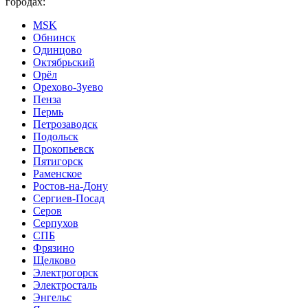
городах:
MSK
Обнинск
Одинцово
Октябрьский
Орёл
Орехово-Зуево
Пенза
Пермь
Петрозаводск
Подольск
Прокопьевск
Пятигорск
Раменское
Ростов-на-Дону
Сергиев-Посад
Серов
Серпухов
СПБ
Фрязино
Щелково
Электрогорск
Электросталь
Энгельс