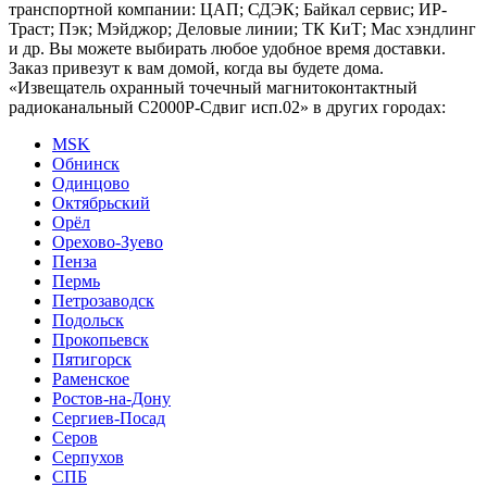
транспортной компании: ЦАП; СДЭК; Байкал сервис; ИР-
Траст; Пэк; Мэйджор; Деловые линии; ТК КиТ; Мас хэндлинг
и др. Вы можете выбирать любое удобное время доставки.
Заказ привезут к вам домой, когда вы будете дома.
«Извещатель охранный точечный магнитоконтактный
радиоканальный С2000Р-Сдвиг исп.02» в других городах:
MSK
Обнинск
Одинцово
Октябрьский
Орёл
Орехово-Зуево
Пенза
Пермь
Петрозаводск
Подольск
Прокопьевск
Пятигорск
Раменское
Ростов-на-Дону
Сергиев-Посад
Серов
Серпухов
СПБ