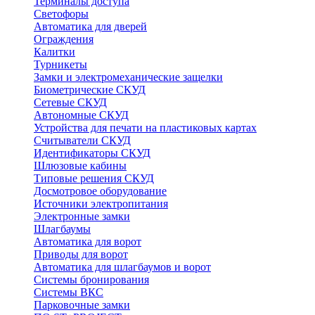
Терминалы доступа
Светофоры
Автоматика для дверей
Ограждения
Калитки
Турникеты
Замки и электромеханические защелки
Биометрические СКУД
Сетевые СКУД
Автономные СКУД
Устройства для печати на пластиковых картах
Считыватели СКУД
Идентификаторы СКУД
Шлюзовые кабины
Типовые решения СКУД
Досмотровое оборудование
Источники электропитания
Электронные замки
Шлагбаумы
Автоматика для ворот
Приводы для ворот
Автоматика для шлагбаумов и ворот
Системы бронирования
Системы ВКС
Парковочные замки