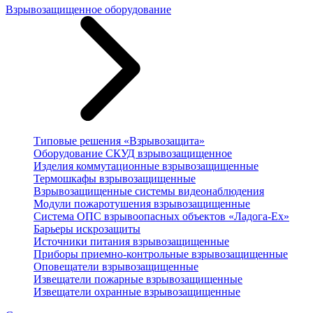
Взрывозащищенное оборудование
Типовые решения «Взрывозащита»
Оборудование СКУД взрывозащищенное
Изделия коммутационные взрывозащищенные
Термошкафы взрывозащищенные
Взрывозащищенные системы видеонаблюдения
Модули пожаротушения взрывозащищенные
Система ОПС взрывоопасных объектов «Ладога-Ex»
Барьеры искрозащиты
Источники питания взрывозащищенные
Приборы приемно-контрольные взрывозащищенные
Оповещатели взрывозащищенные
Извещатели пожарные взрывозащищенные
Извещатели охранные взрывозащищенные