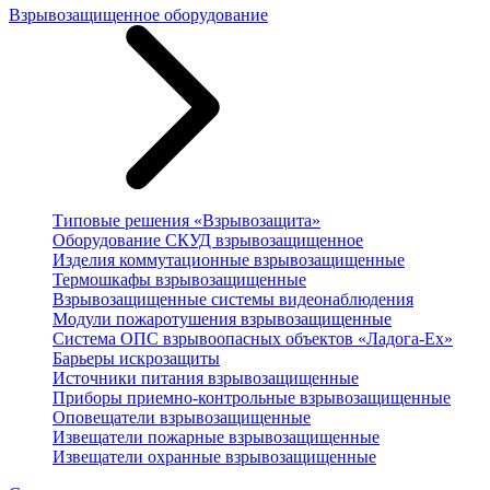
Взрывозащищенное оборудование
Типовые решения «Взрывозащита»
Оборудование СКУД взрывозащищенное
Изделия коммутационные взрывозащищенные
Термошкафы взрывозащищенные
Взрывозащищенные системы видеонаблюдения
Модули пожаротушения взрывозащищенные
Система ОПС взрывоопасных объектов «Ладога-Ex»
Барьеры искрозащиты
Источники питания взрывозащищенные
Приборы приемно-контрольные взрывозащищенные
Оповещатели взрывозащищенные
Извещатели пожарные взрывозащищенные
Извещатели охранные взрывозащищенные