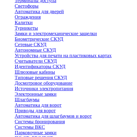
Терминалы доступа
Светофоры
Автоматика для дверей
Ограждения
Калитки
Турникеты
Замки и электромеханические защелки
Биометрические СКУД
Сетевые СКУД
Автономные СКУД
Устройства для печати на пластиковых картах
Считыватели СКУД
Идентификаторы СКУД
Шлюзовые кабины
Типовые решения СКУД
Досмотровое оборудование
Источники электропитания
Электронные замки
Шлагбаумы
Автоматика для ворот
Приводы для ворот
Автоматика для шлагбаумов и ворот
Системы бронирования
Системы ВКС
Парковочные замки