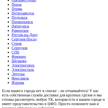
Орехово-Зуево
Пенза
Пермь
Петрозаводск
Подольск
Прокопьевск
Пятигорск
Раменское
Ростов-на-Дону
Сергиев-Посад
Серов
Серпухов
СПБ
Фрязино
Щелково
Электрогорск
Электросталь
Энгельс
Ярославль
Яхрома
Если вашего города нет в списке – не отчаивайтесь! У нас
есть собственная служба доставки для крупных грузов и мы
готовы рассмотреть любую ТК, которая есть в вашем городе и
имеет представительство в ЦФО. Просто позвоните нам и