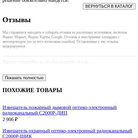
решение обязательно найдется!
Отзывы
Мы стараяемся находить и собирать отзывы из различных источников, включая
Яндекс Маркет, Яндекс Карты, Google, Отзовик и иностранные площадки с
автопереводом (из-за чего возможны ошибки). Оставленные у нас отзывы
модерируются.
Зарегистрируйтесь, чтобы создать отзыв.
Показать полностью
ПОХОЖИЕ ТОВАРЫ
Извещатель пожарный дымовой оптико-электронный
радиоканальный С2000Р-ДИП
2 906 ₽
Извещатель охранный оптико-электронный радиоканальный
С2000Р-ШИК