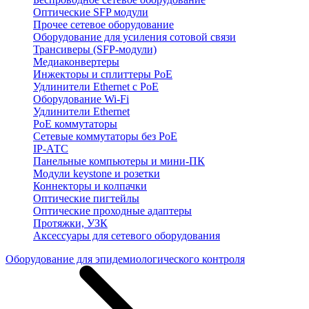
Оптические SFP модули
Прочее сетевое оборудование
Оборудование для усиления сотовой связи
Трансиверы (SFP-модули)
Медиаконвертеры
Инжекторы и сплиттеры PoE
Удлинители Ethernet с PoE
Оборудование Wi-Fi
Удлинители Ethernet
PoE коммутаторы
Сетевые коммутаторы без PoE
IP-АТС
Панельные компьютеры и мини-ПК
Модули keystone и розетки
Коннекторы и колпачки
Оптические пигтейлы
Оптические проходные адаптеры
Протяжки, УЗК
Аксессуары для сетевого оборудования
Оборудование для эпидемиологического контроля