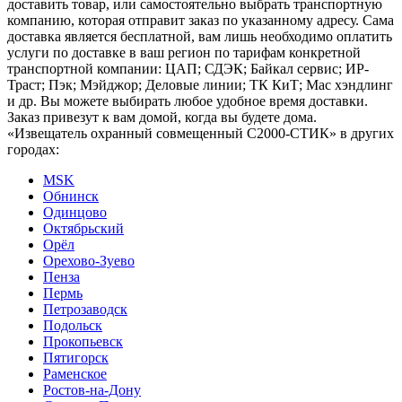
доставить товар, или самостоятельно выбрать транспортную
компанию, которая отправит заказ по указанному адресу. Сама
доставка является бесплатной, вам лишь необходимо оплатить
услуги по доставке в ваш регион по тарифам конкретной
транспортной компании: ЦАП; СДЭК; Байкал сервис; ИР-
Траст; Пэк; Мэйджор; Деловые линии; ТК КиТ; Мас хэндлинг
и др. Вы можете выбирать любое удобное время доставки.
Заказ привезут к вам домой, когда вы будете дома.
«Извещатель охранный совмещенный С2000-СТИК» в других
городах:
MSK
Обнинск
Одинцово
Октябрьский
Орёл
Орехово-Зуево
Пенза
Пермь
Петрозаводск
Подольск
Прокопьевск
Пятигорск
Раменское
Ростов-на-Дону