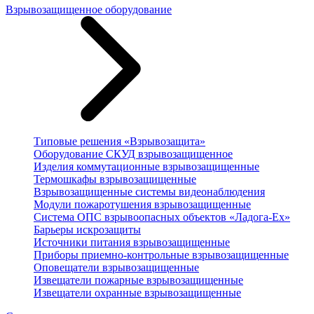
Взрывозащищенное оборудование
Типовые решения «Взрывозащита»
Оборудование СКУД взрывозащищенное
Изделия коммутационные взрывозащищенные
Термошкафы взрывозащищенные
Взрывозащищенные системы видеонаблюдения
Модули пожаротушения взрывозащищенные
Система ОПС взрывоопасных объектов «Ладога-Ex»
Барьеры искрозащиты
Источники питания взрывозащищенные
Приборы приемно-контрольные взрывозащищенные
Оповещатели взрывозащищенные
Извещатели пожарные взрывозащищенные
Извещатели охранные взрывозащищенные