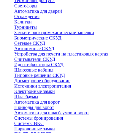
Терминалы доступа
Светофоры
Автоматика для дверей
Ограждения
Калитки
Турникеты
Замки и электромеханические защелки
Биометрические СКУД
Сетевые СКУД
Автономные СКУД
Устройства для печати на пластиковых картах
Считыватели СКУД
Идентификаторы СКУД
Шлюзовые кабины
Типовые решения СКУД
Досмотровое оборудование
Источники электропитания
Электронные замки
Шлагбаумы
Автоматика для ворот
Приводы для ворот
Автоматика для шлагбаумов и ворот
Системы бронирования
Системы ВКС
Парковочные замки