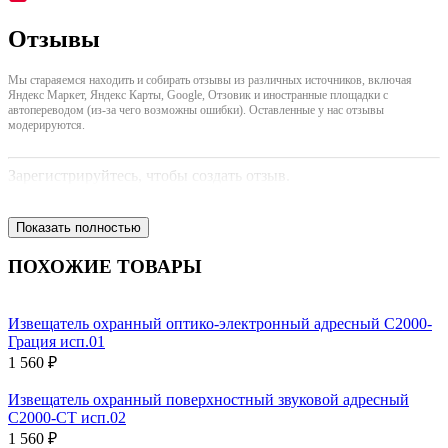
Отзывы
Мы стараяемся находить и собирать отзывы из различных источников, включая
Яндекс Маркет, Яндекс Карты, Google, Отзовик и иностранные площадки с
автопереводом (из-за чего возможны ошибки). Оставленные у нас отзывы
модерируются.
Зарегистрируйтесь, чтобы создать отзыв.
Показать полностью
ПОХОЖИЕ ТОВАРЫ
Извещатель охранный оптико-электронный адресный С2000-
Грация исп.01
1 560 ₽
Извещатель охранный поверхностный звуковой адресный
С2000-СТ исп.02
1 560 ₽