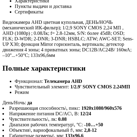
Характеристики
Пункты выдачи и доставка
Сертификаты
Видеокамера AHD цветная купольная, ДЕНЬ/НОЧЬ
(механический ИК-фильтр); 1/2,9 SONY CMOS 2,24 МП ,
AHD (1080p) ; 0.08Лк; f= 2.8-12мм, S/N: более 45dB; OSD;
FLK; D-WDR; 2-DNR; 3-DNR; HSBLC; ATW; AWC-SET; Sens-
UP X30; функция Mirror горизонталь, вертикаль; детектор
движения 4 зоны; 4 приватных зоны; DC12В/AC24В/ 160мА;
–10°...+50°C; 133x96,6мм
Полные характеристики
Функционал:
Телекамера AHD
Чувствительный элемент:
1/2.9' SONY CMOS 2.24МП
Режим
День/Ночь:
да
Разрешающая способность\, пикс:
1920х1080/960х576
Напряжение питания DC/AC\, B:
12/24
Чувствительность\, лк:
0.08
Диапазон рабочих температур\, °С:
-10…+50
Объектив\, вариофокальный f\, мм:
2,8-12
Габаритные размеры\, мм:
133х96.6