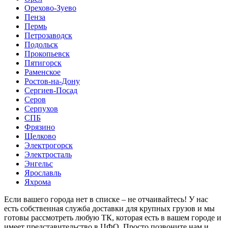
Орехово-Зуево
Пенза
Пермь
Петрозаводск
Подольск
Прокопьевск
Пятигорск
Раменское
Ростов-на-Дону
Сергиев-Посад
Серов
Серпухов
СПБ
Фрязино
Щелково
Электрогорск
Электросталь
Энгельс
Ярославль
Яхрома
Если вашего города нет в списке – не отчаивайтесь! У нас
есть собственная служба доставки для крупных грузов и мы
готовы рассмотреть любую ТК, которая есть в вашем городе и
имеет представительство в ЦФО. Просто позвоните нам и