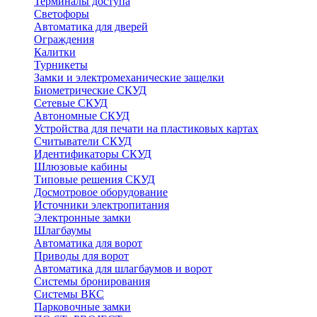
Терминалы доступа
Светофоры
Автоматика для дверей
Ограждения
Калитки
Турникеты
Замки и электромеханические защелки
Биометрические СКУД
Сетевые СКУД
Автономные СКУД
Устройства для печати на пластиковых картах
Считыватели СКУД
Идентификаторы СКУД
Шлюзовые кабины
Типовые решения СКУД
Досмотровое оборудование
Источники электропитания
Электронные замки
Шлагбаумы
Автоматика для ворот
Приводы для ворот
Автоматика для шлагбаумов и ворот
Системы бронирования
Системы ВКС
Парковочные замки