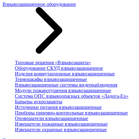
Взрывозащищенное оборудование
Типовые решения «Взрывозащита»
Оборудование СКУД взрывозащищенное
Изделия коммутационные взрывозащищенные
Термошкафы взрывозащищенные
Взрывозащищенные системы видеонаблюдения
Модули пожаротушения взрывозащищенные
Система ОПС взрывоопасных объектов «Ладога-Ex»
Барьеры искрозащиты
Источники питания взрывозащищенные
Приборы приемно-контрольные взрывозащищенные
Оповещатели взрывозащищенные
Извещатели пожарные взрывозащищенные
Извещатели охранные взрывозащищенные