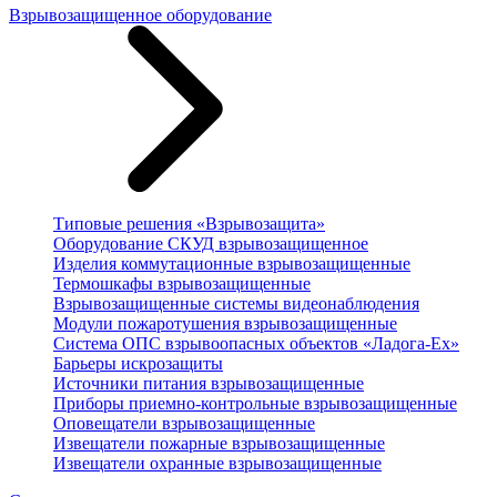
Взрывозащищенное оборудование
Типовые решения «Взрывозащита»
Оборудование СКУД взрывозащищенное
Изделия коммутационные взрывозащищенные
Термошкафы взрывозащищенные
Взрывозащищенные системы видеонаблюдения
Модули пожаротушения взрывозащищенные
Система ОПС взрывоопасных объектов «Ладога-Ex»
Барьеры искрозащиты
Источники питания взрывозащищенные
Приборы приемно-контрольные взрывозащищенные
Оповещатели взрывозащищенные
Извещатели пожарные взрывозащищенные
Извещатели охранные взрывозащищенные