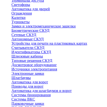
Терминалы доступа
Светофоры
Автоматика для дверей
Ограждения
Калитки
Турникеты
Замки и электромеханические защелки
Биометрические СКУД
Сетевые СКУД
Автономные СКУД
Устройства для печати на пластиковых картах
Считыватели СКУД
Идентификаторы СКУД
Шлюзовые кабины
Типовые решения СКУД
Досмотровое оборудование
Источники электропитания
Электронные замки
Шлагбаумы
Автоматика для ворот
Приводы для ворот
Автоматика для шлагбаумов и ворот
Системы бронирования
Системы ВКС
Парковочные замки