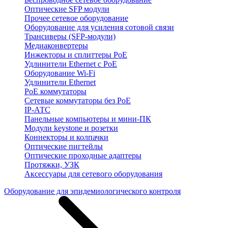
Оптические SFP модули
Прочее сетевое оборудование
Оборудование для усиления сотовой связи
Трансиверы (SFP-модули)
Медиаконвертеры
Инжекторы и сплиттеры PoE
Удлинители Ethernet с PoE
Оборудование Wi-Fi
Удлинители Ethernet
PoE коммутаторы
Сетевые коммутаторы без PoE
IP-АТС
Панельные компьютеры и мини-ПК
Модули keystone и розетки
Коннекторы и колпачки
Оптические пигтейлы
Оптические проходные адаптеры
Протяжки, УЗК
Аксессуары для сетевого оборудования
Оборудование для эпидемиологического контроля