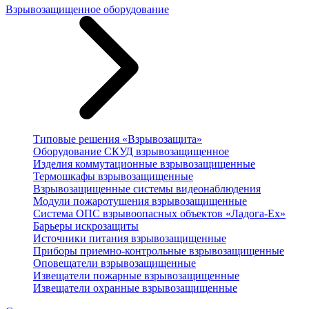
Взрывозащищенное оборудование
Типовые решения «Взрывозащита»
Оборудование СКУД взрывозащищенное
Изделия коммутационные взрывозащищенные
Термошкафы взрывозащищенные
Взрывозащищенные системы видеонаблюдения
Модули пожаротушения взрывозащищенные
Система ОПС взрывоопасных объектов «Ладога-Ex»
Барьеры искрозащиты
Источники питания взрывозащищенные
Приборы приемно-контрольные взрывозащищенные
Оповещатели взрывозащищенные
Извещатели пожарные взрывозащищенные
Извещатели охранные взрывозащищенные