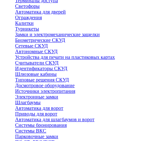
Терминалы доступа
Светофоры
Автоматика для дверей
Ограждения
Калитки
Турникеты
Замки и электромеханические защелки
Биометрические СКУД
Сетевые СКУД
Автономные СКУД
Устройства для печати на пластиковых картах
Считыватели СКУД
Идентификаторы СКУД
Шлюзовые кабины
Типовые решения СКУД
Досмотровое оборудование
Источники электропитания
Электронные замки
Шлагбаумы
Автоматика для ворот
Приводы для ворот
Автоматика для шлагбаумов и ворот
Системы бронирования
Системы ВКС
Парковочные замки