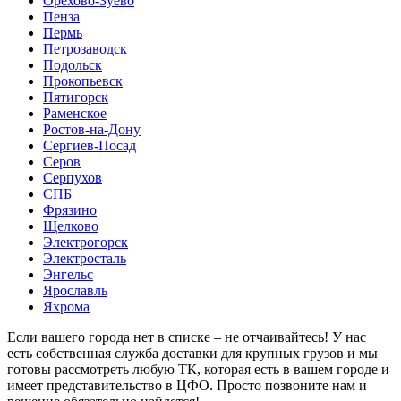
Орехово-Зуево
Пенза
Пермь
Петрозаводск
Подольск
Прокопьевск
Пятигорск
Раменское
Ростов-на-Дону
Сергиев-Посад
Серов
Серпухов
СПБ
Фрязино
Щелково
Электрогорск
Электросталь
Энгельс
Ярославль
Яхрома
Если вашего города нет в списке – не отчаивайтесь! У нас
есть собственная служба доставки для крупных грузов и мы
готовы рассмотреть любую ТК, которая есть в вашем городе и
имеет представительство в ЦФО. Просто позвоните нам и