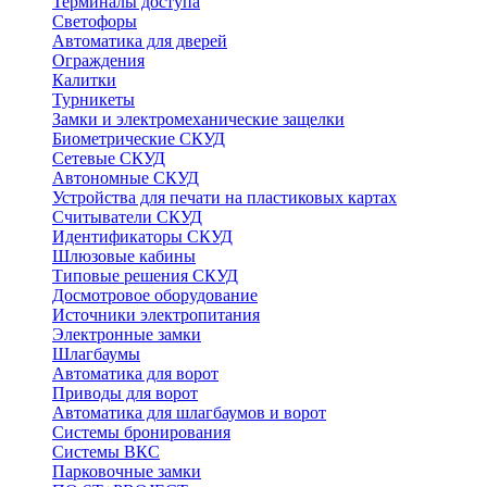
Терминалы доступа
Светофоры
Автоматика для дверей
Ограждения
Калитки
Турникеты
Замки и электромеханические защелки
Биометрические СКУД
Сетевые СКУД
Автономные СКУД
Устройства для печати на пластиковых картах
Считыватели СКУД
Идентификаторы СКУД
Шлюзовые кабины
Типовые решения СКУД
Досмотровое оборудование
Источники электропитания
Электронные замки
Шлагбаумы
Автоматика для ворот
Приводы для ворот
Автоматика для шлагбаумов и ворот
Системы бронирования
Системы ВКС
Парковочные замки