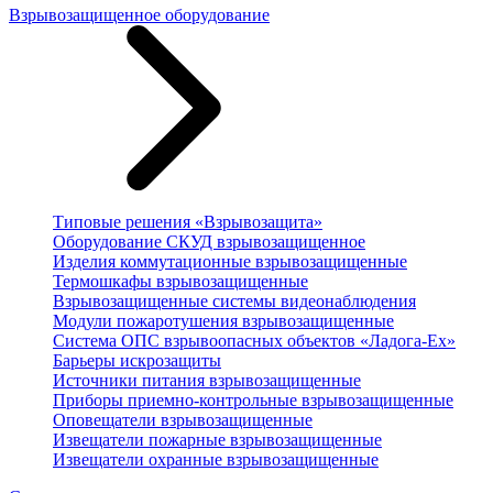
Взрывозащищенное оборудование
Типовые решения «Взрывозащита»
Оборудование СКУД взрывозащищенное
Изделия коммутационные взрывозащищенные
Термошкафы взрывозащищенные
Взрывозащищенные системы видеонаблюдения
Модули пожаротушения взрывозащищенные
Система ОПС взрывоопасных объектов «Ладога-Ex»
Барьеры искрозащиты
Источники питания взрывозащищенные
Приборы приемно-контрольные взрывозащищенные
Оповещатели взрывозащищенные
Извещатели пожарные взрывозащищенные
Извещатели охранные взрывозащищенные