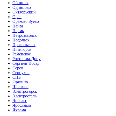
Обнинск
Одинцово
Октябрьский
Орёл
Орехово-Зуево
Пенза
Пермь
Петрозаводск
Подольск
Прокопьевск
Пятигорск
Раменское
Ростов-на-Дону
Сергиев-Посад
Серов
Серпухов
СПБ
Фрязино
Щелково
Электрогорск
Электросталь
Энгельс
Ярославль
Яхрома