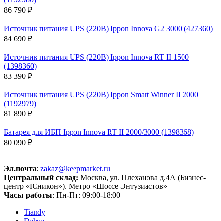
86 790 ₽
Источник питания UPS (220В) Ippon Innova G2 3000 (427360)
84 690 ₽
Источник питания UPS (220В) Ippon Innova RT II 1500
(1398360)
83 390 ₽
Источник питания UPS (220В) Ippon Smart Winner II 2000
(1192979)
81 890 ₽
Батарея для ИБП Ippon Innova RT II 2000/3000 (1398368)
80 090 ₽
Эл.почта
:
zakaz@keepmarket.ru
Центральный склад:
Москва, ул. Плеханова д.4А (Бизнес-
центр «Юникон»). Метро «Шоссе Энтузиастов»
Часы работы
: Пн-Пт: 09:00-18:00
Tiandy
Dahua