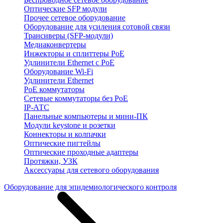
Оптические SFP модули
Прочее сетевое оборудование
Оборудование для усиления сотовой связи
Трансиверы (SFP-модули)
Медиаконвертеры
Инжекторы и сплиттеры PoE
Удлинители Ethernet с PoE
Оборудование Wi-Fi
Удлинители Ethernet
PoE коммутаторы
Сетевые коммутаторы без PoE
IP-АТС
Панельные компьютеры и мини-ПК
Модули keystone и розетки
Коннекторы и колпачки
Оптические пигтейлы
Оптические проходные адаптеры
Протяжки, УЗК
Аксессуары для сетевого оборудования
Оборудование для эпидемиологического контроля