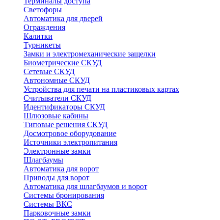
Терминалы доступа
Светофоры
Автоматика для дверей
Ограждения
Калитки
Турникеты
Замки и электромеханические защелки
Биометрические СКУД
Сетевые СКУД
Автономные СКУД
Устройства для печати на пластиковых картах
Считыватели СКУД
Идентификаторы СКУД
Шлюзовые кабины
Типовые решения СКУД
Досмотровое оборудование
Источники электропитания
Электронные замки
Шлагбаумы
Автоматика для ворот
Приводы для ворот
Автоматика для шлагбаумов и ворот
Системы бронирования
Системы ВКС
Парковочные замки