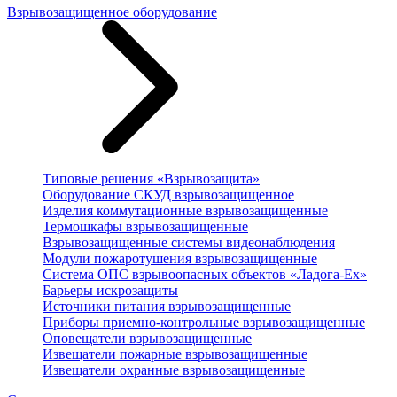
Взрывозащищенное оборудование
Типовые решения «Взрывозащита»
Оборудование СКУД взрывозащищенное
Изделия коммутационные взрывозащищенные
Термошкафы взрывозащищенные
Взрывозащищенные системы видеонаблюдения
Модули пожаротушения взрывозащищенные
Система ОПС взрывоопасных объектов «Ладога-Ex»
Барьеры искрозащиты
Источники питания взрывозащищенные
Приборы приемно-контрольные взрывозащищенные
Оповещатели взрывозащищенные
Извещатели пожарные взрывозащищенные
Извещатели охранные взрывозащищенные