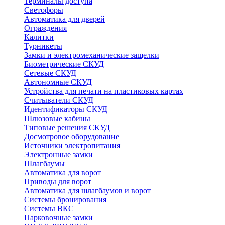
Терминалы доступа
Светофоры
Автоматика для дверей
Ограждения
Калитки
Турникеты
Замки и электромеханические защелки
Биометрические СКУД
Сетевые СКУД
Автономные СКУД
Устройства для печати на пластиковых картах
Считыватели СКУД
Идентификаторы СКУД
Шлюзовые кабины
Типовые решения СКУД
Досмотровое оборудование
Источники электропитания
Электронные замки
Шлагбаумы
Автоматика для ворот
Приводы для ворот
Автоматика для шлагбаумов и ворот
Системы бронирования
Системы ВКС
Парковочные замки