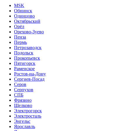
MSK
Обнинск
Одинцово
Октябрьский
Орёл
Орехово-Зуево
Пенза
Пермь
Петрозаводск
Подольск
Прокопьевск
Пятигорск
Раменское
Ростов-на-Дону
Сергиев-Посад
Серов
Серпухов
СПБ
Фрязино
Щелково
Электрогорск
Электросталь
Энгельс
Ярославль