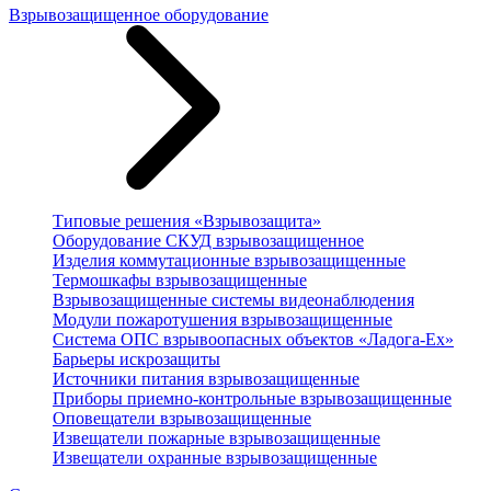
Взрывозащищенное оборудование
Типовые решения «Взрывозащита»
Оборудование СКУД взрывозащищенное
Изделия коммутационные взрывозащищенные
Термошкафы взрывозащищенные
Взрывозащищенные системы видеонаблюдения
Модули пожаротушения взрывозащищенные
Система ОПС взрывоопасных объектов «Ладога-Ex»
Барьеры искрозащиты
Источники питания взрывозащищенные
Приборы приемно-контрольные взрывозащищенные
Оповещатели взрывозащищенные
Извещатели пожарные взрывозащищенные
Извещатели охранные взрывозащищенные