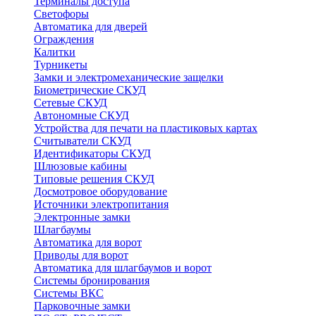
Терминалы доступа
Светофоры
Автоматика для дверей
Ограждения
Калитки
Турникеты
Замки и электромеханические защелки
Биометрические СКУД
Сетевые СКУД
Автономные СКУД
Устройства для печати на пластиковых картах
Считыватели СКУД
Идентификаторы СКУД
Шлюзовые кабины
Типовые решения СКУД
Досмотровое оборудование
Источники электропитания
Электронные замки
Шлагбаумы
Автоматика для ворот
Приводы для ворот
Автоматика для шлагбаумов и ворот
Системы бронирования
Системы ВКС
Парковочные замки