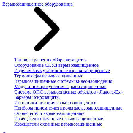
Взрывозащищенное оборудование
Типовые решения «Взрывозащита»
Оборудование СКУД взрывозащищенное
Изделия коммутационные взрывозащищенные
Термошкафы взрывозащищенные
Взрывозащищенные системы видеонаблюдения
Модули пожаротушения взрывозащищенные
Система ОПС взрывоопасных объектов «Ладога-Ex»
Барьеры искрозащиты
Источники питания взрывозащищенные
Приборы приемно-контрольные взрывозащищенные
Оповещатели взрывозащищенные
Извещатели пожарные взрывозащищенные
Извещатели охранные взрывозащищенные