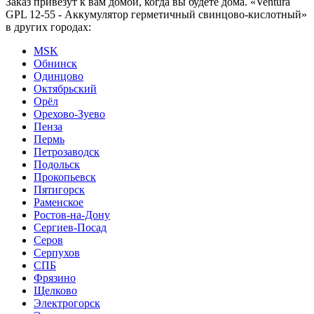
Заказ привезут к вам домой, когда вы будете дома. «Ventura
GPL 12-55 - Аккумулятор герметичный свинцово-кислотный»
в других городах:
MSK
Обнинск
Одинцово
Октябрьский
Орёл
Орехово-Зуево
Пенза
Пермь
Петрозаводск
Подольск
Прокопьевск
Пятигорск
Раменское
Ростов-на-Дону
Сергиев-Посад
Серов
Серпухов
СПБ
Фрязино
Щелково
Электрогорск