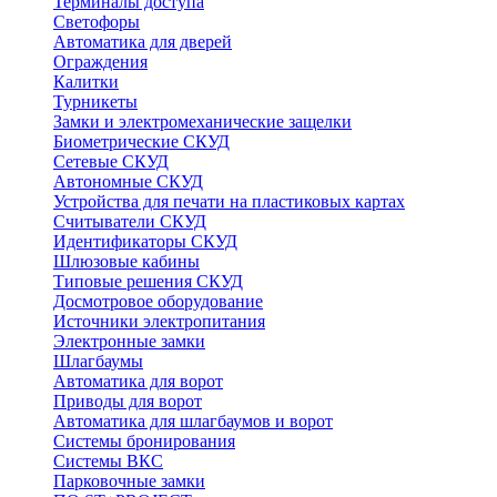
Терминалы доступа
Светофоры
Автоматика для дверей
Ограждения
Калитки
Турникеты
Замки и электромеханические защелки
Биометрические СКУД
Сетевые СКУД
Автономные СКУД
Устройства для печати на пластиковых картах
Считыватели СКУД
Идентификаторы СКУД
Шлюзовые кабины
Типовые решения СКУД
Досмотровое оборудование
Источники электропитания
Электронные замки
Шлагбаумы
Автоматика для ворот
Приводы для ворот
Автоматика для шлагбаумов и ворот
Системы бронирования
Системы ВКС
Парковочные замки