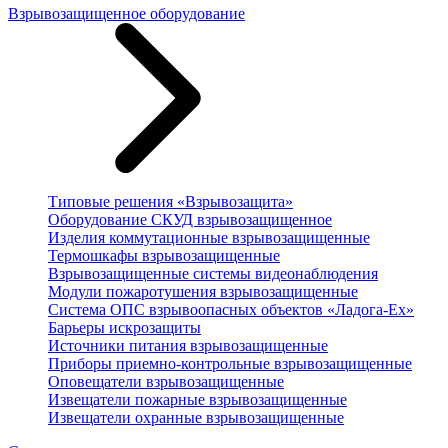
Взрывозащищенное оборудование
Типовые решения «Взрывозащита»
Оборудование СКУД взрывозащищенное
Изделия коммутационные взрывозащищенные
Термошкафы взрывозащищенные
Взрывозащищенные системы видеонаблюдения
Модули пожаротушения взрывозащищенные
Система ОПС взрывоопасных объектов «Ладога-Ex»
Барьеры искрозащиты
Источники питания взрывозащищенные
Приборы приемно-контрольные взрывозащищенные
Оповещатели взрывозащищенные
Извещатели пожарные взрывозащищенные
Извещатели охранные взрывозащищенные