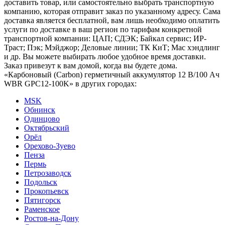
доставить товар, или самостоятельно выбрать транспортную
компанию, которая отправит заказ по указанному адресу. Сама
доставка является бесплатной, вам лишь необходимо оплатить
услуги по доставке в ваш регион по тарифам конкретной
транспортной компании: ЦАП; СДЭК; Байкал сервис; ИР-
Траст; Пэк; Мэйджор; Деловые линии; ТК КиТ; Мас хэндлинг
и др. Вы можете выбирать любое удобное время доставки.
Заказ привезут к вам домой, когда вы будете дома.
«Карбоновый (Carbon) герметичный аккумулятор 12 В/100 Ач
WBR GPC12-100K» в других городах:
MSK
Обнинск
Одинцово
Октябрьский
Орёл
Орехово-Зуево
Пенза
Пермь
Петрозаводск
Подольск
Прокопьевск
Пятигорск
Раменское
Ростов-на-Дону