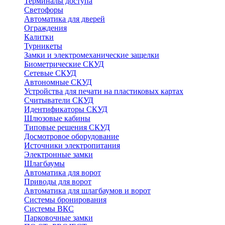
Терминалы доступа
Светофоры
Автоматика для дверей
Ограждения
Калитки
Турникеты
Замки и электромеханические защелки
Биометрические СКУД
Сетевые СКУД
Автономные СКУД
Устройства для печати на пластиковых картах
Считыватели СКУД
Идентификаторы СКУД
Шлюзовые кабины
Типовые решения СКУД
Досмотровое оборудование
Источники электропитания
Электронные замки
Шлагбаумы
Автоматика для ворот
Приводы для ворот
Автоматика для шлагбаумов и ворот
Системы бронирования
Системы ВКС
Парковочные замки