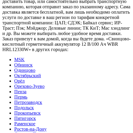
доставить товар, или самостоятельно выбрать транспортную
компанию, которая отправит заказ по указанному адресу. Сама
доставка является бесплатной, вам лишь необходимо оплатить
услуги по доставке в ваш регион по тарифам конкретной
транспортной компании: ЦАП; СДЭК; Байкал сервис; ИР-
Траст; Пэк; Мэйджор; Деловые линии; ТК КиТ; Мас хэндлинг
и др. Вы можете выбирать любое удобное время доставки.
Заказ привезут к вам домой, когда вы будете дома. «Свинцово-
кислотный герметичный аккумулятор 12 В/100 Ач WBR
HRL12330W» в других городах:
MSK
Обнинск
Одинцово
Октябрьский
Орёл
Орехово-Зуево
Пенза
Пермь
Петрозаводск
Подольск
Прокопьевск
Пятигорск
Раменское
Ростов-на-Дону