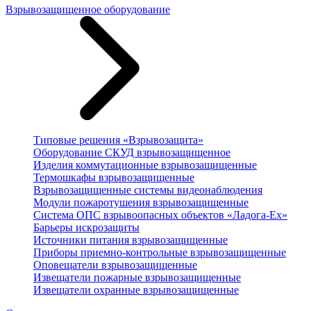
Взрывозащищенное оборудование
Типовые решения «Взрывозащита»
Оборудование СКУД взрывозащищенное
Изделия коммутационные взрывозащищенные
Термошкафы взрывозащищенные
Взрывозащищенные системы видеонаблюдения
Модули пожаротушения взрывозащищенные
Система ОПС взрывоопасных объектов «Ладога-Ex»
Барьеры искрозащиты
Источники питания взрывозащищенные
Приборы приемно-контрольные взрывозащищенные
Оповещатели взрывозащищенные
Извещатели пожарные взрывозащищенные
Извещатели охранные взрывозащищенные