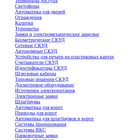
Терминалы доступа
Светофоры
Автоматика для дверей
Ограждения
Калитки
Турникеты
Замки и электромеханические защелки
Биометрические СКУД
Сетевые СКУД
Автономные СКУД
Устройства для печати на пластиковых картах
Считыватели СКУД
Идентификаторы СКУД
Шлюзовые кабины
Типовые решения СКУД
Досмотровое оборудование
Источники электропитания
Электронные замки
Шлагбаумы
Автоматика для ворот
Приводы для ворот
Автоматика для шлагбаумов и ворот
Системы бронирования
Системы ВКС
Парковочные замки