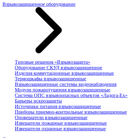
Взрывозащищенное оборудование
Типовые решения «Взрывозащита»
Оборудование СКУД взрывозащищенное
Изделия коммутационные взрывозащищенные
Термошкафы взрывозащищенные
Взрывозащищенные системы видеонаблюдения
Модули пожаротушения взрывозащищенные
Система ОПС взрывоопасных объектов «Ладога-Ex»
Барьеры искрозащиты
Источники питания взрывозащищенные
Приборы приемно-контрольные взрывозащищенные
Оповещатели взрывозащищенные
Извещатели пожарные взрывозащищенные
Извещатели охранные взрывозащищенные