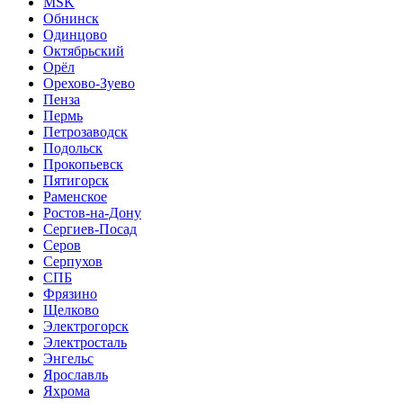
MSK
Обнинск
Одинцово
Октябрьский
Орёл
Орехово-Зуево
Пенза
Пермь
Петрозаводск
Подольск
Прокопьевск
Пятигорск
Раменское
Ростов-на-Дону
Сергиев-Посад
Серов
Серпухов
СПБ
Фрязино
Щелково
Электрогорск
Электросталь
Энгельс
Ярославль
Яхрома