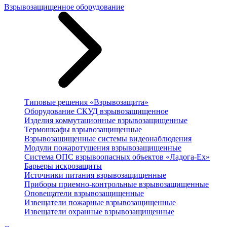
Взрывозащищенное оборудование
Типовые решения «Взрывозащита»
Оборудование СКУД взрывозащищенное
Изделия коммутационные взрывозащищенные
Термошкафы взрывозащищенные
Взрывозащищенные системы видеонаблюдения
Модули пожаротушения взрывозащищенные
Система ОПС взрывоопасных объектов «Ладога-Ex»
Барьеры искрозащиты
Источники питания взрывозащищенные
Приборы приемно-контрольные взрывозащищенные
Оповещатели взрывозащищенные
Извещатели пожарные взрывозащищенные
Извещатели охранные взрывозащищенные