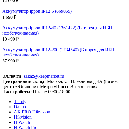
12 000 ₽
Аккумулятор Ippon IP12-5 (669055)
1 690 ₽
Аккумулятор Ippon IP12-40 (1361422) (Батарея для ИБП
необслуживаемая)
10 490 ₽
Аккумулятор Ippon IP12-200 (1734540) (Батарея для ИБП
необслуживаемая)
37 990 ₽
Эл.почта
:
zakaz@keepmarket.ru
Центральный склад:
Москва, ул. Плеханова д.4А (Бизнес-
центр «Юникон»). Метро «Шоссе Энтузиастов»
Часы работы
: Пн-Пт: 09:00-18:00
Tiandy
Dahua
AX PRO Hikvision
Hikvision
HiWatch
HiWatch Pro