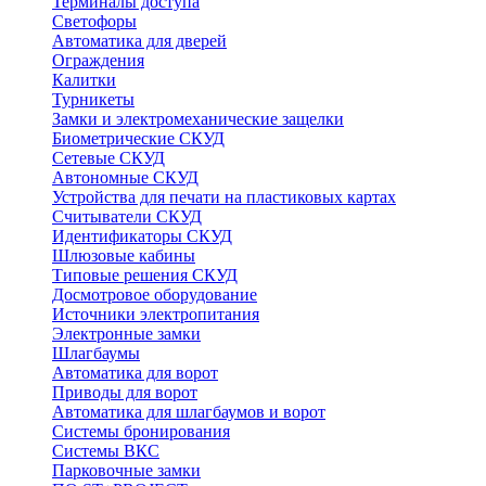
Терминалы доступа
Светофоры
Автоматика для дверей
Ограждения
Калитки
Турникеты
Замки и электромеханические защелки
Биометрические СКУД
Сетевые СКУД
Автономные СКУД
Устройства для печати на пластиковых картах
Считыватели СКУД
Идентификаторы СКУД
Шлюзовые кабины
Типовые решения СКУД
Досмотровое оборудование
Источники электропитания
Электронные замки
Шлагбаумы
Автоматика для ворот
Приводы для ворот
Автоматика для шлагбаумов и ворот
Системы бронирования
Системы ВКС
Парковочные замки