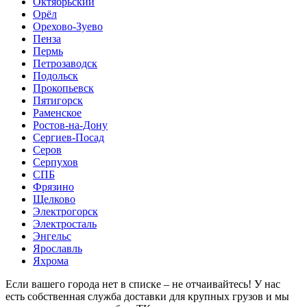
Октябрьский
Орёл
Орехово-Зуево
Пенза
Пермь
Петрозаводск
Подольск
Прокопьевск
Пятигорск
Раменское
Ростов-на-Дону
Сергиев-Посад
Серов
Серпухов
СПБ
Фрязино
Щелково
Электрогорск
Электросталь
Энгельс
Ярославль
Яхрома
Если вашего города нет в списке – не отчаивайтесь! У нас
есть собственная служба доставки для крупных грузов и мы