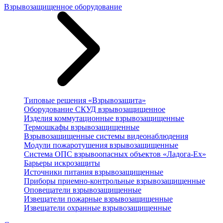
Взрывозащищенное оборудование
Типовые решения «Взрывозащита»
Оборудование СКУД взрывозащищенное
Изделия коммутационные взрывозащищенные
Термошкафы взрывозащищенные
Взрывозащищенные системы видеонаблюдения
Модули пожаротушения взрывозащищенные
Система ОПС взрывоопасных объектов «Ладога-Ex»
Барьеры искрозащиты
Источники питания взрывозащищенные
Приборы приемно-контрольные взрывозащищенные
Оповещатели взрывозащищенные
Извещатели пожарные взрывозащищенные
Извещатели охранные взрывозащищенные