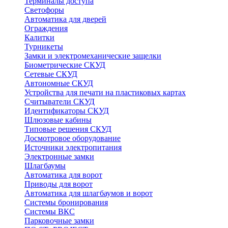
Терминалы доступа
Светофоры
Автоматика для дверей
Ограждения
Калитки
Турникеты
Замки и электромеханические защелки
Биометрические СКУД
Сетевые СКУД
Автономные СКУД
Устройства для печати на пластиковых картах
Считыватели СКУД
Идентификаторы СКУД
Шлюзовые кабины
Типовые решения СКУД
Досмотровое оборудование
Источники электропитания
Электронные замки
Шлагбаумы
Автоматика для ворот
Приводы для ворот
Автоматика для шлагбаумов и ворот
Системы бронирования
Системы ВКС
Парковочные замки