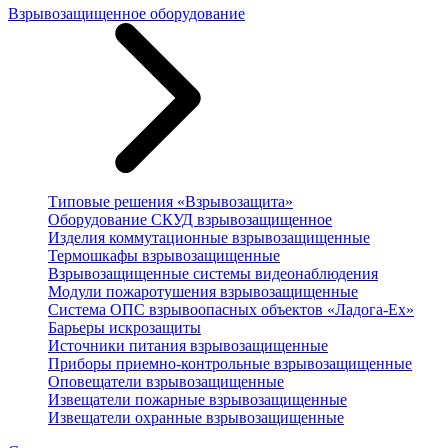
Взрывозащищенное оборудование
Типовые решения «Взрывозащита»
Оборудование СКУД взрывозащищенное
Изделия коммутационные взрывозащищенные
Термошкафы взрывозащищенные
Взрывозащищенные системы видеонаблюдения
Модули пожаротушения взрывозащищенные
Система ОПС взрывоопасных объектов «Ладога-Ex»
Барьеры искрозащиты
Источники питания взрывозащищенные
Приборы приемно-контрольные взрывозащищенные
Оповещатели взрывозащищенные
Извещатели пожарные взрывозащищенные
Извещатели охранные взрывозащищенные