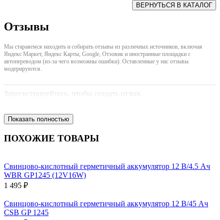
Отзывы
Мы стараяемся находить и собирать отзывы из различных источников, включая
Яндекс Маркет, Яндекс Карты, Google, Отзовик и иностранные площадки с
автопереводом (из-за чего возможны ошибки). Оставленные у нас отзывы
модерируются.
Зарегистрируйтесь, чтобы создать отзыв.
Показать полностью
ПОХОЖИЕ ТОВАРЫ
Свинцово-кислотный герметичный аккумулятор 12 В/4.5 Ач
WBR GP1245 (12V16W)
1 495 ₽
Свинцово-кислотный герметичный аккумулятор 12 В/45 Ач
CSB GP 1245