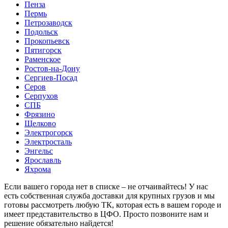
Пенза
Пермь
Петрозаводск
Подольск
Прокопьевск
Пятигорск
Раменское
Ростов-на-Дону
Сергиев-Посад
Серов
Серпухов
СПБ
Фрязино
Щелково
Электрогорск
Электросталь
Энгельс
Ярославль
Яхрома
Если вашего города нет в списке – не отчаивайтесь! У нас
есть собственная служба доставки для крупных грузов и мы
готовы рассмотреть любую ТК, которая есть в вашем городе и
имеет представительство в ЦФО. Просто позвоните нам и
решение обязательно найдется!