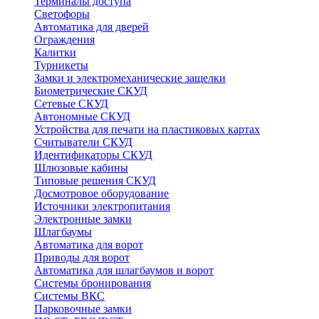
Терминалы доступа
Светофоры
Автоматика для дверей
Ограждения
Калитки
Турникеты
Замки и электромеханические защелки
Биометрические СКУД
Сетевые СКУД
Автономные СКУД
Устройства для печати на пластиковых картах
Считыватели СКУД
Идентификаторы СКУД
Шлюзовые кабины
Типовые решения СКУД
Досмотровое оборудование
Источники электропитания
Электронные замки
Шлагбаумы
Автоматика для ворот
Приводы для ворот
Автоматика для шлагбаумов и ворот
Системы бронирования
Системы ВКС
Парковочные замки