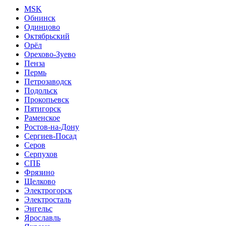
MSK
Обнинск
Одинцово
Октябрьский
Орёл
Орехово-Зуево
Пенза
Пермь
Петрозаводск
Подольск
Прокопьевск
Пятигорск
Раменское
Ростов-на-Дону
Сергиев-Посад
Серов
Серпухов
СПБ
Фрязино
Щелково
Электрогорск
Электросталь
Энгельс
Ярославль