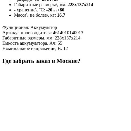
Габаритные размеры\, мм:
228х137х214
- хранение\, °C:
-20…+60
Масса\, не более\, кг:
16.7
Функционал
:
Аккумулятор
Артикул производителя
:
4614010140013
Габаритные размеры, мм
:
228х137х214
Емкость аккумулятора, Ач
:
55
Номинальное напряжение, В
:
12
Где забрать заказ в Москве?