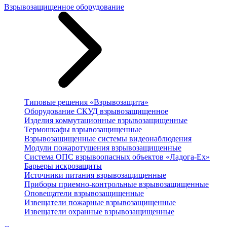
Взрывозащищенное оборудование
Типовые решения «Взрывозащита»
Оборудование СКУД взрывозащищенное
Изделия коммутационные взрывозащищенные
Термошкафы взрывозащищенные
Взрывозащищенные системы видеонаблюдения
Модули пожаротушения взрывозащищенные
Система ОПС взрывоопасных объектов «Ладога-Ex»
Барьеры искрозащиты
Источники питания взрывозащищенные
Приборы приемно-контрольные взрывозащищенные
Оповещатели взрывозащищенные
Извещатели пожарные взрывозащищенные
Извещатели охранные взрывозащищенные