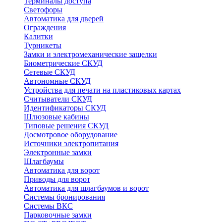
Терминалы доступа
Светофоры
Автоматика для дверей
Ограждения
Калитки
Турникеты
Замки и электромеханические защелки
Биометрические СКУД
Сетевые СКУД
Автономные СКУД
Устройства для печати на пластиковых картах
Считыватели СКУД
Идентификаторы СКУД
Шлюзовые кабины
Типовые решения СКУД
Досмотровое оборудование
Источники электропитания
Электронные замки
Шлагбаумы
Автоматика для ворот
Приводы для ворот
Автоматика для шлагбаумов и ворот
Системы бронирования
Системы ВКС
Парковочные замки