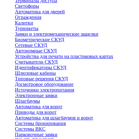
Терминалы доступа
Светофоры
Автоматика для дверей
Ограждения
Калитки
Турникеты
Замки и электромеханические защелки
Биометрические СКУД
Сетевые СКУД
Автономные СКУД
Устройства для печати на пластиковых картах
Считыватели СКУД
Идентификаторы СКУД
Шлюзовые кабины
Типовые решения СКУД
Досмотровое оборудование
Источники электропитания
Электронные замки
Шлагбаумы
Автоматика для ворот
Приводы для ворот
Автоматика для шлагбаумов и ворот
Системы бронирования
Системы ВКС
Парковочные замки