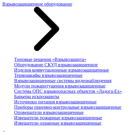
Взрывозащищенное оборудование
Типовые решения «Взрывозащита»
Оборудование СКУД взрывозащищенное
Изделия коммутационные взрывозащищенные
Термошкафы взрывозащищенные
Взрывозащищенные системы видеонаблюдения
Модули пожаротушения взрывозащищенные
Система ОПС взрывоопасных объектов «Ладога-Ex»
Барьеры искрозащиты
Источники питания взрывозащищенные
Приборы приемно-контрольные взрывозащищенные
Оповещатели взрывозащищенные
Извещатели пожарные взрывозащищенные
Извещатели охранные взрывозащищенные