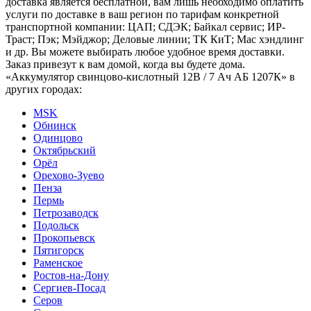
доставка является бесплатной, вам лишь необходимо оплатить
услуги по доставке в ваш регион по тарифам конкретной
транспортной компании: ЦАП; СДЭК; Байкал сервис; ИР-
Траст; Пэк; Мэйджор; Деловые линии; ТК КиТ; Мас хэндлинг
и др. Вы можете выбирать любое удобное время доставки.
Заказ привезут к вам домой, когда вы будете дома.
«Аккумулятор свинцово-кислотный 12В / 7 Ач АБ 1207К» в
других городах:
MSK
Обнинск
Одинцово
Октябрьский
Орёл
Орехово-Зуево
Пенза
Пермь
Петрозаводск
Подольск
Прокопьевск
Пятигорск
Раменское
Ростов-на-Дону
Сергиев-Посад
Серов