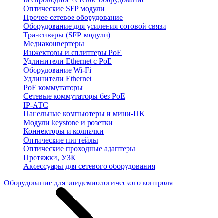
Оптические SFP модули
Прочее сетевое оборудование
Оборудование для усиления сотовой связи
Трансиверы (SFP-модули)
Медиаконвертеры
Инжекторы и сплиттеры PoE
Удлинители Ethernet с PoE
Оборудование Wi-Fi
Удлинители Ethernet
PoE коммутаторы
Сетевые коммутаторы без PoE
IP-АТС
Панельные компьютеры и мини-ПК
Модули keystone и розетки
Коннекторы и колпачки
Оптические пигтейлы
Оптические проходные адаптеры
Протяжки, УЗК
Аксессуары для сетевого оборудования
Оборудование для эпидемиологического контроля