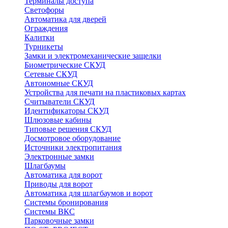
Терминалы доступа
Светофоры
Автоматика для дверей
Ограждения
Калитки
Турникеты
Замки и электромеханические защелки
Биометрические СКУД
Сетевые СКУД
Автономные СКУД
Устройства для печати на пластиковых картах
Считыватели СКУД
Идентификаторы СКУД
Шлюзовые кабины
Типовые решения СКУД
Досмотровое оборудование
Источники электропитания
Электронные замки
Шлагбаумы
Автоматика для ворот
Приводы для ворот
Автоматика для шлагбаумов и ворот
Системы бронирования
Системы ВКС
Парковочные замки