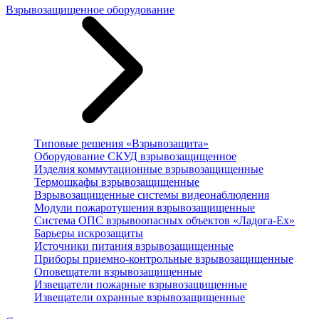
Взрывозащищенное оборудование
Типовые решения «Взрывозащита»
Оборудование СКУД взрывозащищенное
Изделия коммутационные взрывозащищенные
Термошкафы взрывозащищенные
Взрывозащищенные системы видеонаблюдения
Модули пожаротушения взрывозащищенные
Система ОПС взрывоопасных объектов «Ладога-Ex»
Барьеры искрозащиты
Источники питания взрывозащищенные
Приборы приемно-контрольные взрывозащищенные
Оповещатели взрывозащищенные
Извещатели пожарные взрывозащищенные
Извещатели охранные взрывозащищенные