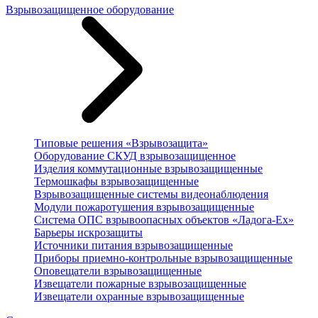
Взрывозащищенное оборудование
Типовые решения «Взрывозащита»
Оборудование СКУД взрывозащищенное
Изделия коммутационные взрывозащищенные
Термошкафы взрывозащищенные
Взрывозащищенные системы видеонаблюдения
Модули пожаротушения взрывозащищенные
Система ОПС взрывоопасных объектов «Ладога-Ex»
Барьеры искрозащиты
Источники питания взрывозащищенные
Приборы приемно-контрольные взрывозащищенные
Оповещатели взрывозащищенные
Извещатели пожарные взрывозащищенные
Извещатели охранные взрывозащищенные