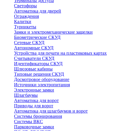
Терминалы доступа
Светофоры
Автоматика для дверей
Ограждения
Калитки
Турникеты
Замки и электромеханические защелки
Биометрические СКУД
Сетевые СКУД
Автономные СКУД
Устройства для печати на пластиковых картах
Считыватели СКУД
Идентификаторы СКУД
Шлюзовые кабины
Типовые решения СКУД
Досмотровое оборудование
Источники электропитания
Электронные замки
Шлагбаумы
Автоматика для ворот
Приводы для ворот
Автоматика для шлагбаумов и ворот
Системы бронирования
Системы ВКС
Парковочные замки