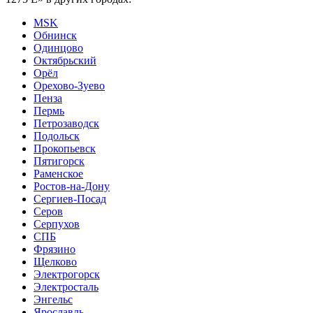
MSK
Обнинск
Одинцово
Октябрьский
Орёл
Орехово-Зуево
Пенза
Пермь
Петрозаводск
Подольск
Прокопьевск
Пятигорск
Раменское
Ростов-на-Дону
Сергиев-Посад
Серов
Серпухов
СПБ
Фрязино
Щелково
Электрогорск
Электросталь
Энгельс
Ярославль