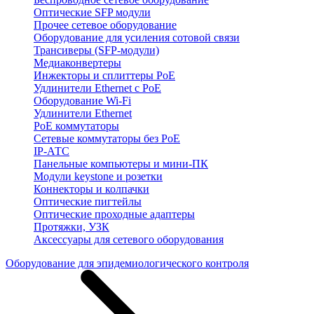
Оптические SFP модули
Прочее сетевое оборудование
Оборудование для усиления сотовой связи
Трансиверы (SFP-модули)
Медиаконвертеры
Инжекторы и сплиттеры PoE
Удлинители Ethernet с PoE
Оборудование Wi-Fi
Удлинители Ethernet
PoE коммутаторы
Сетевые коммутаторы без PoE
IP-АТС
Панельные компьютеры и мини-ПК
Модули keystone и розетки
Коннекторы и колпачки
Оптические пигтейлы
Оптические проходные адаптеры
Протяжки, УЗК
Аксессуары для сетевого оборудования
Оборудование для эпидемиологического контроля