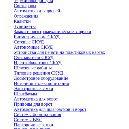
Терминалы доступа
Светофоры
Автоматика для дверей
Ограждения
Калитки
Турникеты
Замки и электромеханические защелки
Биометрические СКУД
Сетевые СКУД
Автономные СКУД
Устройства для печати на пластиковых картах
Считыватели СКУД
Идентификаторы СКУД
Шлюзовые кабины
Типовые решения СКУД
Досмотровое оборудование
Источники электропитания
Электронные замки
Шлагбаумы
Автоматика для ворот
Приводы для ворот
Автоматика для шлагбаумов и ворот
Системы бронирования
Системы ВКС
Парковочные замки