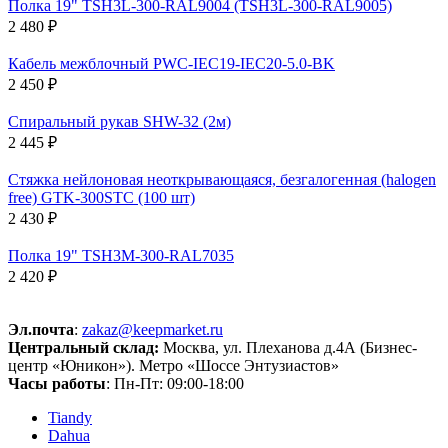
Полка 19" TSH3L-300-RAL9004 (TSH3L-300-RAL9005)
2 480 ₽
Кабель межблочный PWC-IEC19-IEC20-5.0-BK
2 450 ₽
Спиральный рукав SHW-32 (2м)
2 445 ₽
Стяжка нейлоновая неоткрывающаяся, безгалогенная (halogen
free) GTK-300STC (100 шт)
2 430 ₽
Полка 19" TSH3M-300-RAL7035
2 420 ₽
Эл.почта
:
zakaz@keepmarket.ru
Центральный склад:
Москва, ул. Плеханова д.4А (Бизнес-
центр «Юникон»). Метро «Шоссе Энтузиастов»
Часы работы
: Пн-Пт: 09:00-18:00
Tiandy
Dahua