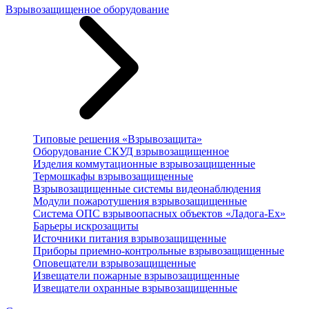
Взрывозащищенное оборудование
Типовые решения «Взрывозащита»
Оборудование СКУД взрывозащищенное
Изделия коммутационные взрывозащищенные
Термошкафы взрывозащищенные
Взрывозащищенные системы видеонаблюдения
Модули пожаротушения взрывозащищенные
Система ОПС взрывоопасных объектов «Ладога-Ex»
Барьеры искрозащиты
Источники питания взрывозащищенные
Приборы приемно-контрольные взрывозащищенные
Оповещатели взрывозащищенные
Извещатели пожарные взрывозащищенные
Извещатели охранные взрывозащищенные