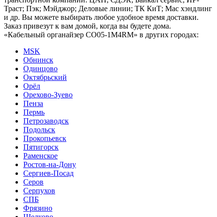
Траст; Пэк; Мэйджор; Деловые линии; ТК КиТ; Мас хэндлинг
и др. Вы можете выбирать любое удобное время доставки.
Заказ привезут к вам домой, когда вы будете дома.
«Кабельный органайзер CO05-1M4RM» в других городах:
MSK
Обнинск
Одинцово
Октябрьский
Орёл
Орехово-Зуево
Пенза
Пермь
Петрозаводск
Подольск
Прокопьевск
Пятигорск
Раменское
Ростов-на-Дону
Сергиев-Посад
Серов
Серпухов
СПБ
Фрязино
Щелково