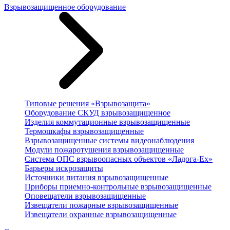
Взрывозащищенное оборудование
Типовые решения «Взрывозащита»
Оборудование СКУД взрывозащищенное
Изделия коммутационные взрывозащищенные
Термошкафы взрывозащищенные
Взрывозащищенные системы видеонаблюдения
Модули пожаротушения взрывозащищенные
Система ОПС взрывоопасных объектов «Ладога-Ex»
Барьеры искрозащиты
Источники питания взрывозащищенные
Приборы приемно-контрольные взрывозащищенные
Оповещатели взрывозащищенные
Извещатели пожарные взрывозащищенные
Извещатели охранные взрывозащищенные