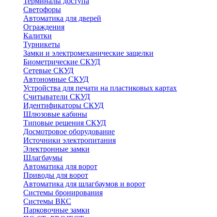
Терминалы доступа
Светофоры
Автоматика для дверей
Ограждения
Калитки
Турникеты
Замки и электромеханические защелки
Биометрические СКУД
Сетевые СКУД
Автономные СКУД
Устройства для печати на пластиковых картах
Считыватели СКУД
Идентификаторы СКУД
Шлюзовые кабины
Типовые решения СКУД
Досмотровое оборудование
Источники электропитания
Электронные замки
Шлагбаумы
Автоматика для ворот
Приводы для ворот
Автоматика для шлагбаумов и ворот
Системы бронирования
Системы ВКС
Парковочные замки