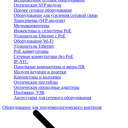
Оптические SFP модули
Прочее сетевое оборудование
Оборудование для усиления сотовой связи
Трансиверы (SFP-модули)
Медиаконвертеры
Инжекторы и сплиттеры PoE
Удлинители Ethernet с PoE
Оборудование Wi-Fi
Удлинители Ethernet
PoE коммутаторы
Сетевые коммутаторы без PoE
IP-АТС
Панельные компьютеры и мини-ПК
Модули keystone и розетки
Коннекторы и колпачки
Оптические пигтейлы
Оптические проходные адаптеры
Протяжки, УЗК
Аксессуары для сетевого оборудования
Оборудование для эпидемиологического контроля