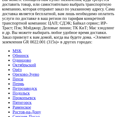
доставить товар, или самостоятельно выбрать транспортную
компанию, которая отправит заказ по указанному адресу. Сама
доставка является бесплатной, вам лишь необходимо оплатить
услуги по доставке в ваш регион по тарифам конкретной
транспортной компании: ЦАП; СДЭК; Байкал сервис; ИР-
Траст; Пэк; Мэйджор; Деловые линии; ТК КиТ; Мас хэндлинг
и др. Вы можете выбирать любое удобное время доставки.
Заказ привезут к вам домой, когда вы будете дома. «Элемент
заземления GR 0022.001 (315s)» в других городах:
MSK
Обнинск
Одинцово
Октябрьский
Орёл
Орехово-Зуево
Пенза
Пермь
Петрозаводск
Подольск
Прокопьевск
Пятигорск
Раменское
Ростов-на-Дону
Сергиев-Посад