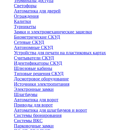
Терминалы доступа
Светофоры
Автоматика для дверей
Ограждения
Калитки
Турникеты
Замки и электромеханические защелки
Биометрические СКУД
Сетевые СКУД
Автономные СКУД
Устройства для печати на пластиковых картах
Считыватели СКУД
Идентификаторы СКУД
Шлюзовые кабины
Типовые решения СКУД
Досмотровое оборудование
Источники электропитания
Электронные замки
Шлагбаумы
Автоматика для ворот
Приводы для ворот
Автоматика для шлагбаумов и ворот
Системы бронирования
Системы ВКС
Парковочные замки