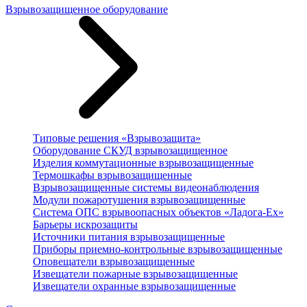
Взрывозащищенное оборудование
Типовые решения «Взрывозащита»
Оборудование СКУД взрывозащищенное
Изделия коммутационные взрывозащищенные
Термошкафы взрывозащищенные
Взрывозащищенные системы видеонаблюдения
Модули пожаротушения взрывозащищенные
Система ОПС взрывоопасных объектов «Ладога-Ex»
Барьеры искрозащиты
Источники питания взрывозащищенные
Приборы приемно-контрольные взрывозащищенные
Оповещатели взрывозащищенные
Извещатели пожарные взрывозащищенные
Извещатели охранные взрывозащищенные