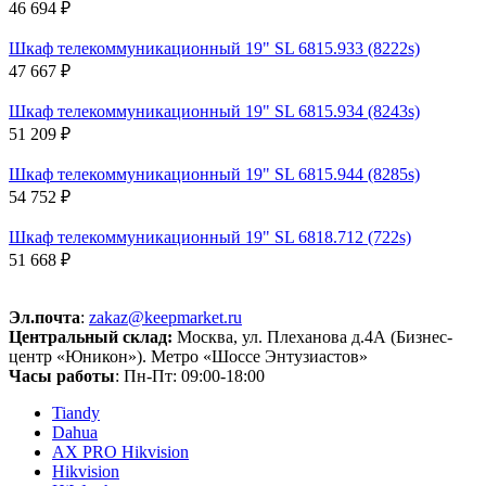
46 694 ₽
Шкаф телекоммуникационный 19" SL 6815.933 (8222s)
47 667 ₽
Шкаф телекоммуникационный 19" SL 6815.934 (8243s)
51 209 ₽
Шкаф телекоммуникационный 19" SL 6815.944 (8285s)
54 752 ₽
Шкаф телекоммуникационный 19" SL 6818.712 (722s)
51 668 ₽
Эл.почта
:
zakaz@keepmarket.ru
Центральный склад:
Москва, ул. Плеханова д.4А (Бизнес-
центр «Юникон»). Метро «Шоссе Энтузиастов»
Часы работы
: Пн-Пт: 09:00-18:00
Tiandy
Dahua
AX PRO Hikvision
Hikvision