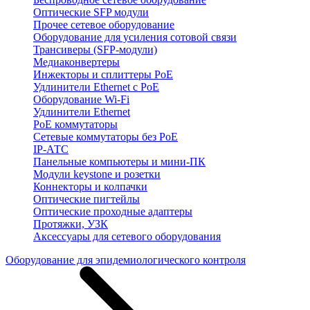
Оптические SFP модули
Прочее сетевое оборудование
Оборудование для усиления сотовой связи
Трансиверы (SFP-модули)
Медиаконвертеры
Инжекторы и сплиттеры PoE
Удлинители Ethernet с PoE
Оборудование Wi-Fi
Удлинители Ethernet
PoE коммутаторы
Сетевые коммутаторы без PoE
IP-АТС
Панельные компьютеры и мини-ПК
Модули keystone и розетки
Коннекторы и колпачки
Оптические пигтейлы
Оптические проходные адаптеры
Протяжки, УЗК
Аксессуары для сетевого оборудования
Оборудование для эпидемиологического контроля