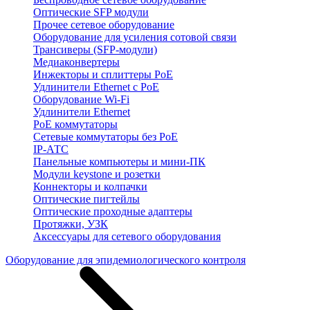
Оптические SFP модули
Прочее сетевое оборудование
Оборудование для усиления сотовой связи
Трансиверы (SFP-модули)
Медиаконвертеры
Инжекторы и сплиттеры PoE
Удлинители Ethernet с PoE
Оборудование Wi-Fi
Удлинители Ethernet
PoE коммутаторы
Сетевые коммутаторы без PoE
IP-АТС
Панельные компьютеры и мини-ПК
Модули keystone и розетки
Коннекторы и колпачки
Оптические пигтейлы
Оптические проходные адаптеры
Протяжки, УЗК
Аксессуары для сетевого оборудования
Оборудование для эпидемиологического контроля