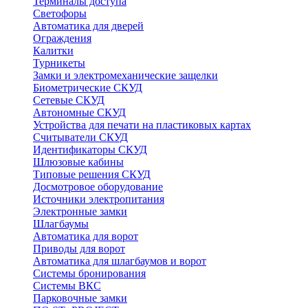
Терминалы доступа
Светофоры
Автоматика для дверей
Ограждения
Калитки
Турникеты
Замки и электромеханические защелки
Биометрические СКУД
Сетевые СКУД
Автономные СКУД
Устройства для печати на пластиковых картах
Считыватели СКУД
Идентификаторы СКУД
Шлюзовые кабины
Типовые решения СКУД
Досмотровое оборудование
Источники электропитания
Электронные замки
Шлагбаумы
Автоматика для ворот
Приводы для ворот
Автоматика для шлагбаумов и ворот
Системы бронирования
Системы ВКС
Парковочные замки