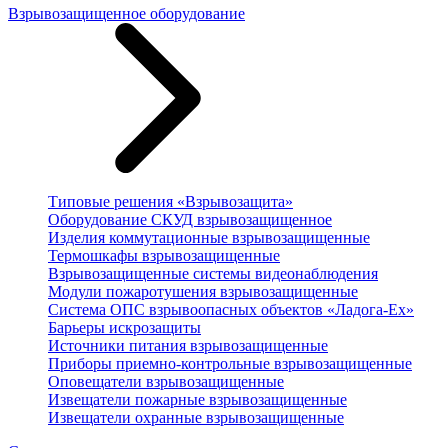
Взрывозащищенное оборудование
Типовые решения «Взрывозащита»
Оборудование СКУД взрывозащищенное
Изделия коммутационные взрывозащищенные
Термошкафы взрывозащищенные
Взрывозащищенные системы видеонаблюдения
Модули пожаротушения взрывозащищенные
Система ОПС взрывоопасных объектов «Ладога-Ex»
Барьеры искрозащиты
Источники питания взрывозащищенные
Приборы приемно-контрольные взрывозащищенные
Оповещатели взрывозащищенные
Извещатели пожарные взрывозащищенные
Извещатели охранные взрывозащищенные