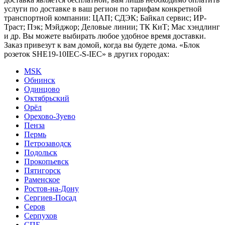
услуги по доставке в ваш регион по тарифам конкретной
транспортной компании: ЦАП; СДЭК; Байкал сервис; ИР-
Траст; Пэк; Мэйджор; Деловые линии; ТК КиТ; Мас хэндлинг
и др. Вы можете выбирать любое удобное время доставки.
Заказ привезут к вам домой, когда вы будете дома. «Блок
розеток SHE19-10IEC-S-IEC» в других городах:
MSK
Обнинск
Одинцово
Октябрьский
Орёл
Орехово-Зуево
Пенза
Пермь
Петрозаводск
Подольск
Прокопьевск
Пятигорск
Раменское
Ростов-на-Дону
Сергиев-Посад
Серов
Серпухов
СПБ