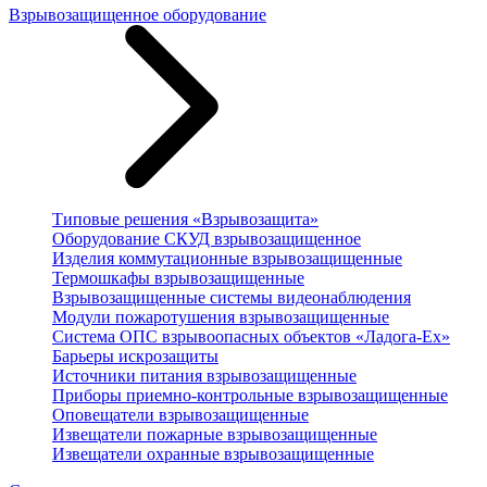
Взрывозащищенное оборудование
Типовые решения «Взрывозащита»
Оборудование СКУД взрывозащищенное
Изделия коммутационные взрывозащищенные
Термошкафы взрывозащищенные
Взрывозащищенные системы видеонаблюдения
Модули пожаротушения взрывозащищенные
Система ОПС взрывоопасных объектов «Ладога-Ex»
Барьеры искрозащиты
Источники питания взрывозащищенные
Приборы приемно-контрольные взрывозащищенные
Оповещатели взрывозащищенные
Извещатели пожарные взрывозащищенные
Извещатели охранные взрывозащищенные