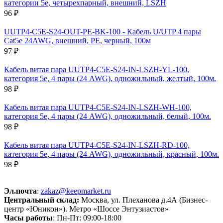
категории 5e, четырехпарный, внешний, LSZH
96 ₽
UUTP4-C5E-S24-OUT-PE-BK-100 - Кабель U/UTP 4 пары
Cat5e 24AWG, внешний, PE, черный, 100м
97 ₽
Кабель витая пара UUTP4-C5E-S24-IN-LSZH-YL-100,
категория 5e, 4 пары (24 AWG), одножильный, желтый, 100м.
98 ₽
Кабель витая пара UUTP4-C5E-S24-IN-LSZH-WH-100,
категория 5e, 4 пары (24 AWG), одножильный, белый, 100м.
98 ₽
Кабель витая пара UUTP4-C5E-S24-IN-LSZH-RD-100,
категория 5e, 4 пары (24 AWG), одножильный, красный, 100м.
98 ₽
Эл.почта
:
zakaz@keepmarket.ru
Центральный склад:
Москва, ул. Плеханова д.4А (Бизнес-
центр «Юникон»). Метро «Шоссе Энтузиастов»
Часы работы
: Пн-Пт: 09:00-18:00