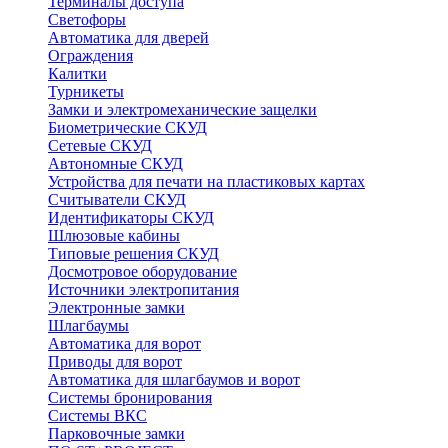
Терминалы доступа
Светофоры
Автоматика для дверей
Ограждения
Калитки
Турникеты
Замки и электромеханические защелки
Биометрические СКУД
Сетевые СКУД
Автономные СКУД
Устройства для печати на пластиковых картах
Считыватели СКУД
Идентификаторы СКУД
Шлюзовые кабины
Типовые решения СКУД
Досмотровое оборудование
Источники электропитания
Электронные замки
Шлагбаумы
Автоматика для ворот
Приводы для ворот
Автоматика для шлагбаумов и ворот
Системы бронирования
Системы ВКС
Парковочные замки