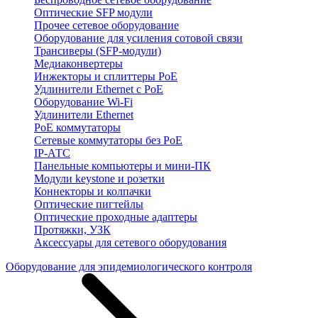
Оптические SFP модули
Прочее сетевое оборудование
Оборудование для усиления сотовой связи
Трансиверы (SFP-модули)
Медиаконвертеры
Инжекторы и сплиттеры PoE
Удлинители Ethernet с PoE
Оборудование Wi-Fi
Удлинители Ethernet
PoE коммутаторы
Сетевые коммутаторы без PoE
IP-АТС
Панельные компьютеры и мини-ПК
Модули keystone и розетки
Коннекторы и колпачки
Оптические пигтейлы
Оптические проходные адаптеры
Протяжки, УЗК
Аксессуары для сетевого оборудования
Оборудование для эпидемиологического контроля