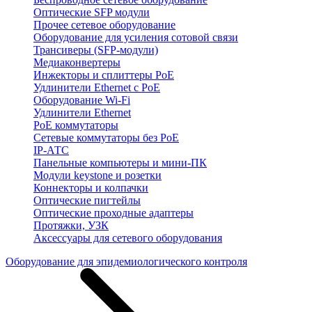
Оптические SFP модули
Прочее сетевое оборудование
Оборудование для усиления сотовой связи
Трансиверы (SFP-модули)
Медиаконвертеры
Инжекторы и сплиттеры PoE
Удлинители Ethernet с PoE
Оборудование Wi-Fi
Удлинители Ethernet
PoE коммутаторы
Сетевые коммутаторы без PoE
IP-АТС
Панельные компьютеры и мини-ПК
Модули keystone и розетки
Коннекторы и колпачки
Оптические пигтейлы
Оптические проходные адаптеры
Протяжки, УЗК
Аксессуары для сетевого оборудования
Оборудование для эпидемиологического контроля