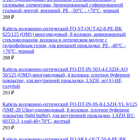
силовыми элементами, бронированный гофрированной
стальной лентой, внешний, PE, -50°С - +70°С, черный
288 ₽
Кабель волоконно-оптический FO-ST-OUT-62-8-PE-BK
625/125 (OM1) многомодовый, 8 волокон, армированный
стекловолокном, волокна в оптическом модуле с
гидрофобным гелем, для внешней прокладки, PE, -40°С -
+70°С, черный
288 ₽
Кабель волоконно-оптический FO-DT-IN-503-4-LSZH-AQ
50/125 (OM3) многомодовый, 4 волокна, плотное буферное
покрытие, для внутренней прокладки, LSZH, нг(А)-HF,
голубой
293 ₽
Кабель волоконно-оптический FO-DT-IN-9S-8-LSZH-YL 9/125
(SMF-28 Ultra) одномодовый, 8 волокон, плотное буферное
покрытие (tight buffer), для внутренней прокладки, LSZH IEC
60332-3, t-раб-40+70°C, желтый
293 ₽
Кабель волоконно-оптический FO-SRA-OUT-50-8-PE-BK