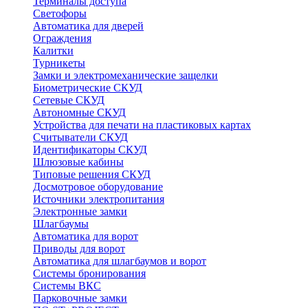
Терминалы доступа
Светофоры
Автоматика для дверей
Ограждения
Калитки
Турникеты
Замки и электромеханические защелки
Биометрические СКУД
Сетевые СКУД
Автономные СКУД
Устройства для печати на пластиковых картах
Считыватели СКУД
Идентификаторы СКУД
Шлюзовые кабины
Типовые решения СКУД
Досмотровое оборудование
Источники электропитания
Электронные замки
Шлагбаумы
Автоматика для ворот
Приводы для ворот
Автоматика для шлагбаумов и ворот
Системы бронирования
Системы ВКС
Парковочные замки