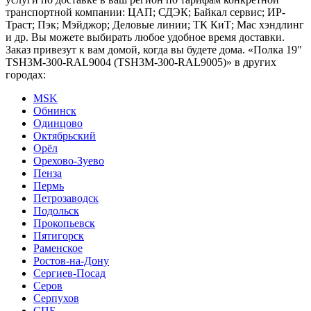
транспортной компании: ЦАП; СДЭК; Байкал сервис; ИР-
Траст; Пэк; Мэйджор; Деловые линии; ТК КиТ; Мас хэндлинг
и др. Вы можете выбирать любое удобное время доставки.
Заказ привезут к вам домой, когда вы будете дома. «Полка 19"
TSH3M-300-RAL9004 (TSH3M-300-RAL9005)» в других
городах:
MSK
Обнинск
Одинцово
Октябрьский
Орёл
Орехово-Зуево
Пенза
Пермь
Петрозаводск
Подольск
Прокопьевск
Пятигорск
Раменское
Ростов-на-Дону
Сергиев-Посад
Серов
Серпухов
СПБ