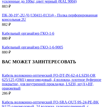
усиленные до 100кг, цвет черный (RAL 9004)
883 ₽
ПК-30-19"-2U-Ч (130411-01314) - Полка перфорированная
консольная 2U
882 ₽
Кабельный органайзер ГКО-1-6
880 ₽
Кабельный органайзер ГКО-1-6-9005
880 ₽
ВАС МОЖЕТ ЗАИНТЕРЕСОВАТЬ
Кабель волоконно-оптический FO-DT-IN-62-4-LSZH-OR
625/125 (ОМ1) многомодовый, 4 волокна, плотное буферное
покрытие, для внутренней прокладки, LSZH, нг(А)-HF,
оранжевый
286 ₽
Кабель волоконно-оптический FO-SRA-OUT-9S-24-PE-BK
9/125 одномодовый, 24 волокна, гелезаполненный, с